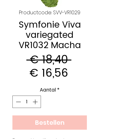
Productcode: SVV-VR1029
Symfonie Viva
variegated
VR1032 Macha
Normale
 € 18,40 
Verkoopprijs
prijs
€ 16,56
Aantal
*
Bestellen