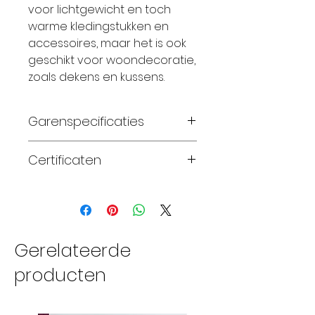
voor lichtgewicht en toch
warme kledingstukken en
accessoires, maar het is ook
geschikt voor woondecoratie,
zoals dekens en kussens.
Garenspecificaties
100% zuivere superwash
Certificaten
merinowol
handgeverfd
Standard 100 OEKO-TEX®
DK gewicht
naalddikte 3.25-3.75mm
220 meter per streng
Gerelateerde
van 100 gram
producten
22-25 steken x 28-32
naalden meet 10 x 10cm