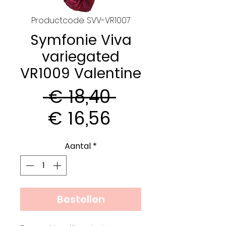
Productcode: SVV-VR1007
Symfonie Viva
variegated
VR1009 Valentine
Normale
 € 18,40 
Verkoopprijs
prijs
€ 16,56
Aantal
*
Bestellen