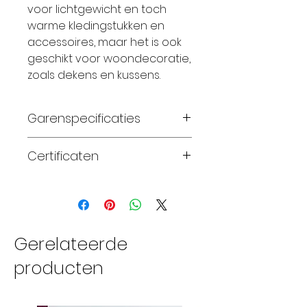
voor lichtgewicht en toch
warme kledingstukken en
accessoires, maar het is ook
geschikt voor woondecoratie,
zoals dekens en kussens.
Garenspecificaties
100% zuivere superwash
Certificaten
merinowol
handgeverfd
Standard 100 OEKO-TEX®
DK gewicht
naalddikte 3.25-3.75mm
220 meter per streng
Gerelateerde
van 100 gram
producten
22-25 steken x 28-32
naalden meet 10 x 10cm