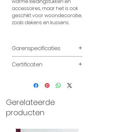
warme kledingstukken en
accessoires, maar het is ook
geschikt voor woondecoratie,
zoals dekens en kussens.
Garenspecificaties
100% zuivere superwash
Certificaten
merinowol
handgeverfd
Standard 100 OEKO-TEX®
DK gewicht
naalddikte 3.25-3.75mm
220 meter per streng van
Gerelateerde
100 gram
producten
22-25 steken x 28-32
naalden meet 10 x 10cm
machinewasbaar tot