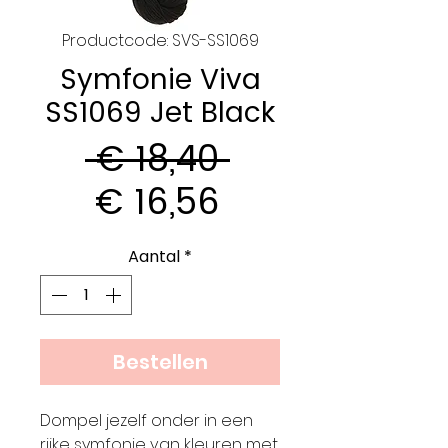
Productcode: SVS-SS1069
Symfonie Viva
SS1069 Jet Black
Normale
 € 18,40 
Verkoopprijs
prijs
€ 16,56
Aantal
*
Bestellen
Dompel jezelf onder in een
rijke symfonie van kleuren met