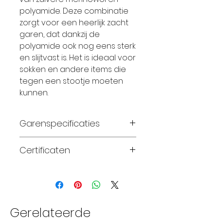
polyamide. Deze combinatie
zorgt voor een heerlijk zacht
garen, dat dankzij de
polyamide ook nog eens sterk
en slijtvast is. Het is ideaal voor
sokken en andere items die
tegen een stootje moeten
kunnen.
Garenspecificaties
75% zuivere superwash
Certificaten
merinowol en 25%
polyamide
Standard 100 OEKO-TEX®
handgeverfd
fingering gewicht
naalddikte 2.25-3.25mm
Gerelateerde