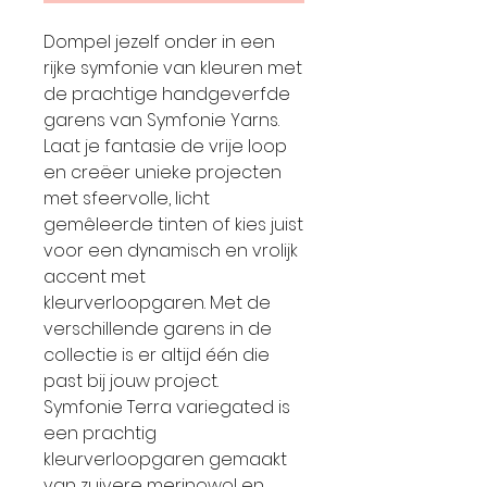
Dompel jezelf onder in een
rijke symfonie van kleuren met
de prachtige handgeverfde
garens van Symfonie Yarns.
Laat je fantasie de vrije loop
en creëer unieke projecten
met sfeervolle, licht
gemêleerde tinten of kies juist
voor een dynamisch en vrolijk
accent met
kleurverloopgaren. Met de
verschillende garens in de
collectie is er altijd één die
past bij jouw project.
Symfonie Terra variegated is
een prachtig
kleurverloopgaren gemaakt
van zuivere merinowol en