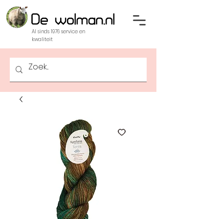
Al sinds 1976 service en
kwaliteit