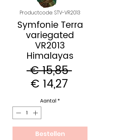
Productcode: STV-VR2013
Symfonie Terra
variegated
VR2013
Himalayas
Normale
 € 15,85 
Verkoopprijs
prijs
€ 14,27
Aantal
*
Bestellen