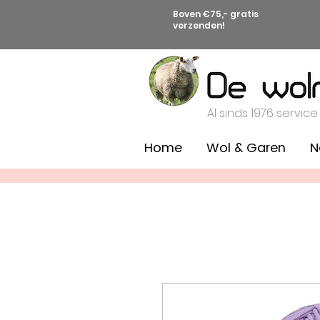
Boven €75,- gratis
verzenden!
Al sinds 1976 service
Home
Wol & Garen
N