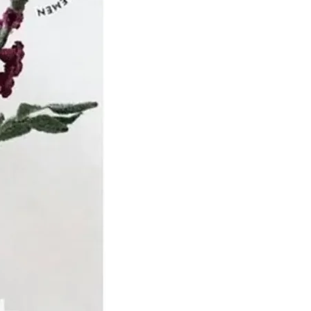
t bedrijf was
 1855, nadat de tweede
we van Dirk Steven en
oon de leiding over het
en, gewijzigd in
n Schuppen en Zoon’.
n huisnijverheid naar
ep de tweede helft van de
elijk en voorspoedig.
eds meer machines en in
n de 20e eeuw er,
reldwijde economische
ïnvesteerd in nieuwe