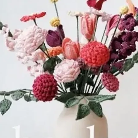
had.
De naam van he
ondertussen in
vrouw en wedu
hun 17-jarige z
bedrijf overnam
‘Weduwe D.S Va
De overgang va
industrie verli
19e eeuw geleid
Er kwamen ste
de jaren 30 va
ondanks de we
crisis, flink ge