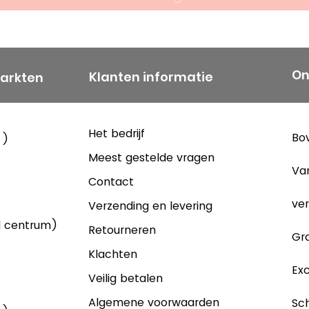
van de jaren 60
stegen snel, b
aantal jaren ac
jaar.
On
Klanten informatie
markten
Deze stijging 
worden bereken
de vijfdaagse
Het bedrijf
Bov
 )
waardoor de pr
Meest gestelde vragen
70 bracht nog 
Va
Contact
moeilijkheden:
ver
landen buiten 
Verzending en levering
afzetmarkt leidd
d centrum)
Retourneren
Gra
het faillisseme
Klachten
1989 gingen d
Exc
Veilig betalen
fabrieksterrei
vlakte.
Algemene voorwaarden
Sch