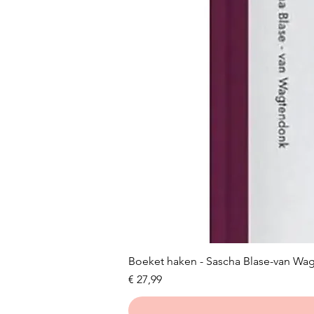
Boeket haken - Sascha Blase-van Wa
Prijs
€ 27,99