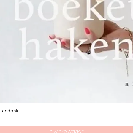
productiegebo
een kantoorgeb
ook de naam S
geïntroduceerd
Na de Tweede 
het bedrijf gest
honderdvijftigj
bedrijf zelfs he
het hoogtepunt
mensen voor Sc
was in de 15 jaa
uitgebreid en 
gtendonk
Een nieuwe sta
De kentering k
In winkelwagen