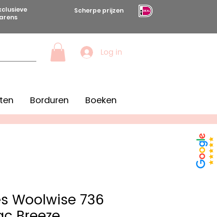
xclusieve
Scherpe prijzen
arens
Log in
ten
Borduren
Boeken
s Woolwise 736
lac Breeze