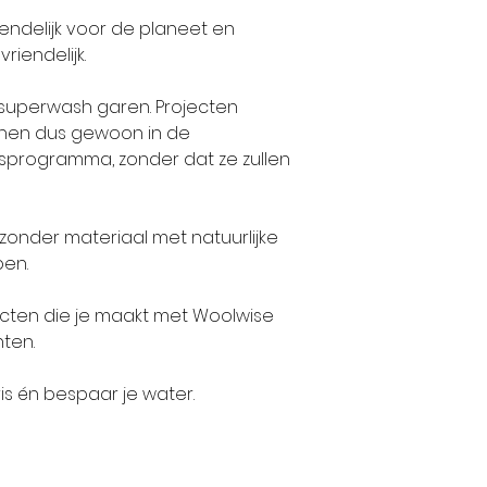
RICHTLIJN WIJ 
belangrijkste 
riendelijk voor de planeet en
ALS U TE VEEL 
Toen rond 1750
iendelijk.
DE MEESTE GEV
raakten en turf
BOLLEN WAT WI
rendabel was, 
superwash garen. Projecten
belangrijkste be
nen dus gewoon in de
programma, zonder dat ze zullen
Het wolbedrijf
spinnen, werd 
jzonder materiaal met natuurlijke
uitgevoerd, als 
pen.
spinnen werd d
(een garen uit 
ecten die je maakt met Woolwise
Vervolgens wer
ten.
het einde van
ook handel en k
is én bespaar je water.
wolkammers k
wol, verfden d
weer door.