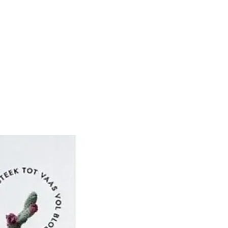
en groter In 1799
was in
 Dirk Steven van
zaam als wolkammer,
chten in dienst. De
n de ruwe wol naar Dirk
wol kocht en door
sers liet bewerken.
l werd door vrouwen uit
gesponnen, waarna de
ijf werd geverfd en
 jaren die volgden
rijf Van Schuppen
 in 1885, bijna 100 jaar na
zo’n 300 mensen in dienst