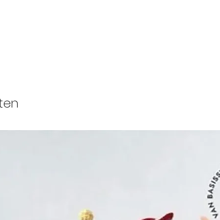
Steeds groter 
Veenendaal ook
Schuppen werk
met dertien kne
boeren brachte
Steven die de 
ten
kammers en was
De gekamde wo
de omgeving 
wol in het bedr
geweven. In de
groeide Wolbed
gestaag, tot het
de oprichting, 