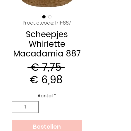
Productcode: 1711-887
Scheepjes
Whirlette
Macadamia 887
Normale
 € 7,75 
Verkoopprijs
prijs
€ 6,98
Aantal
*
Bestellen