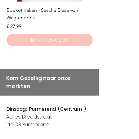
Boeket haken - Sascha Blase-van
Scheepjes Big Darlin
Wagtendonk
Lakeside
Prijs
Prijs
€ 27,99
€ 8,50
In winkelwagen
Kom Gezellig naar onze
markten
Dinsdag: Purmerend (Centrum )
Adres: Breedstraat 11
1441CB Purmerend
Van 8:00 tot 14:00