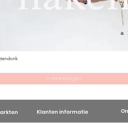
gtendonk
In winkelwagen
On
Klanten informatie
markten