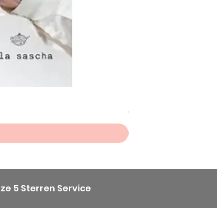
Scheepjes Big Darling Sp
Prijs
€ 8,50
ze 5 Sterren Service