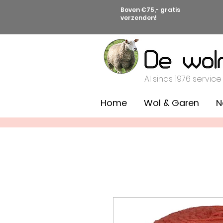
Boven €75,- gratis
verzenden!
Al sinds 1976 service
Home
Wol & Garen
N