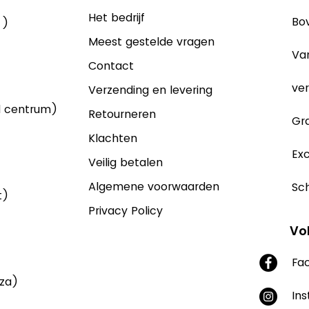
Het bedrijf
Bov
 )
Meest gestelde vragen
Va
Contact
ver
Verzending en levering
d centrum)
Retourneren
Gra
Klachten
Exc
Veilig betalen
Algemene voorwaarden
Sch
t)
Privacy Policy
Vo
Fa
aza)
In