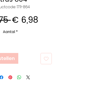
uctcode: 1711-864
Normale
Verkoopprijs
75 
€ 6,98
prijs
Aantal
*
tellen