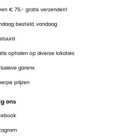
en € 75,- gratis verzenden!
ndaag besteld, vandaag
stuurd
tis ophalen op diverse lokaties
lusieve garens
erpe prijzen
lg ons
cebook
stagram