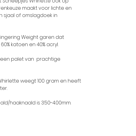
at Scheepjes Whirlette ook op
renkeuze maakt voor lichte en
n sjaal of omslagdoek in
Fingering Weight garen dat
60% katoen en 40% acryl.
t een palet van prachtige
hirlette weegt 100 gram en heeft
ter.
ald/haaknaald is 3.50-4.00mm.