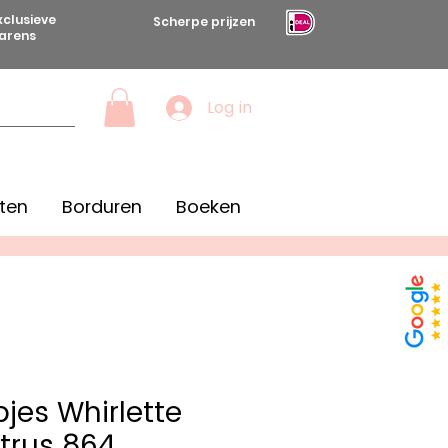
xclusieve
Scherpe prijzen
arens
Log in
ten
Borduren
Boeken
jes Whirlette
trus 864