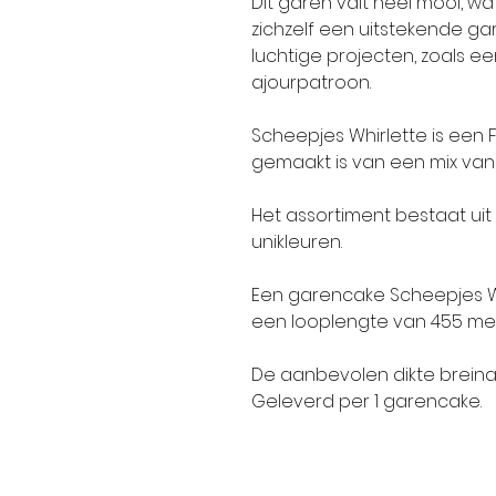
Dit garen valt heel mooi, w
zichzelf een uitstekende ga
luchtige projecten, zoals ee
ajourpatroon.
Scheepjes Whirlette is een 
gemaakt is van een mix van 
Het assortiment bestaat ui
unikleuren.
Een garencake Scheepjes W
een looplengte van 455 me
De aanbevolen dikte breina
Geleverd per 1 garencake.