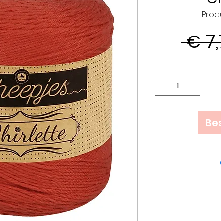
Prod
 € 7,
Bes