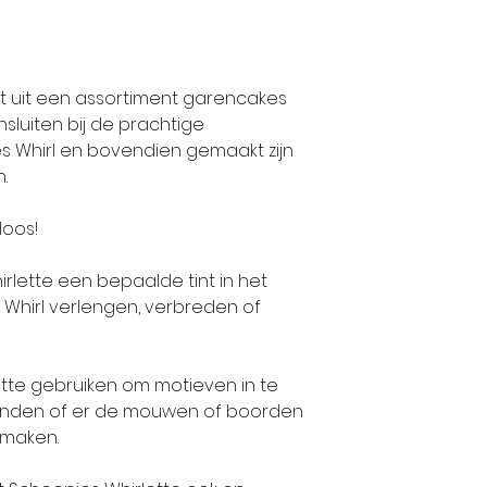
t uit een assortiment garencakes
nsluiten bij de prachtige
s Whirl en bovendien gemaakt zijn
.
loos!
rlette een bepaalde tint in het
 Whirl verlengen, verbreden of
ette gebruiken om motieven in te
randen of er de mouwen of boorden
e maken.