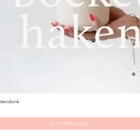
gtendonk
In winkelwagen