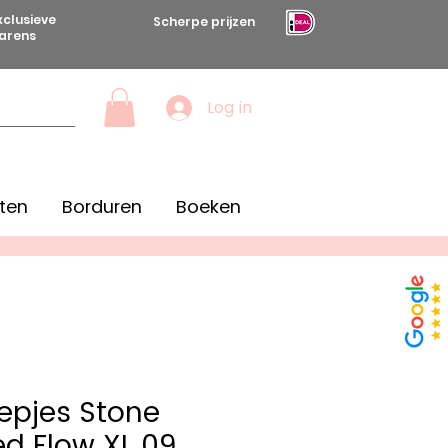
xclusieve
Scherpe prijzen
arens
Log in
ten
Borduren
Boeken
epjes Stone
d Flow XL 09