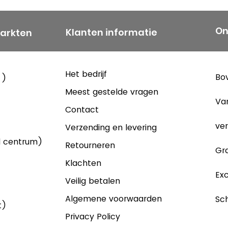
On
Klanten informatie
markten
Het bedrijf
Bov
 )
Meest gestelde vragen
Va
Contact
ver
Verzending en levering
d centrum)
Retourneren
Gra
Klachten
Exc
Veilig betalen
Algemene voorwaarden
Sch
t)
Privacy Policy