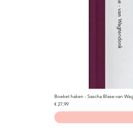
Boeket haken - Sascha Blase-van Wa
Prijs
€ 27,99