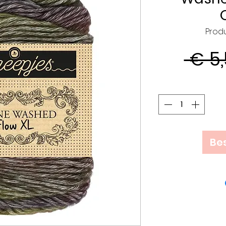
Prod
 € 5,
Bes