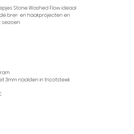
epjes Stone Washed Flow ideaal
de brei- en haakprojecten en
 seizoen.
gram
et 3mm naalden in tricotsteek
C