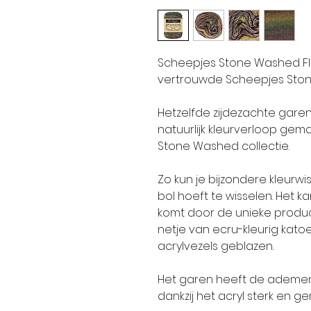
Scheepjes Stone Washed Flo
vertrouwde Scheepjes Sto
Hetzelfde zijdezachte gare
natuurlijk kleurverloop gem
Stone Washed collectie.
Zo kun je bijzondere kleurw
bol hoeft te wisselen. Het ka
komt door de unieke produc
netje van ecru-kleurig kat
acrylvezels geblazen.
Het garen heeft de ademend
dankzij het acryl sterk en g