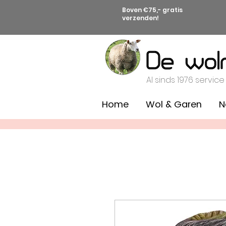
Boven €75,- gratis
verzenden!
Al sinds 1976 service
Home
Wol & Garen
N