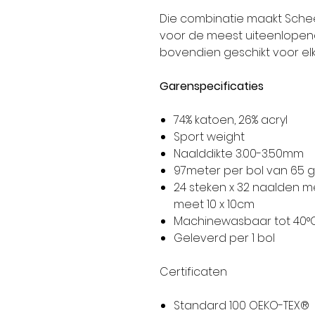
Die combinatie maakt Sche
voor de meest uiteenlopen
bovendien geschikt voor elk
Garenspecificaties
74% katoen, 26% acryl
Sport weight
Naalddikte 3.00-3.50mm
97meter per bol van 65 
24 steken x 32 naalden m
meet 10 x 10cm
Machinewasbaar tot 40°
Geleverd per 1 bol
Certificaten
Standard 100 OEKO-TEX®