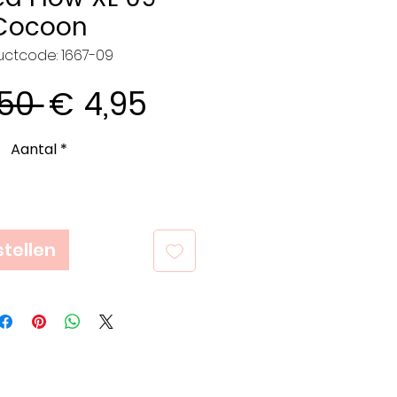
Cocoon
uctcode: 1667-09
Normale
Verkoopprijs
50 
€ 4,95
prijs
Aantal
*
tellen