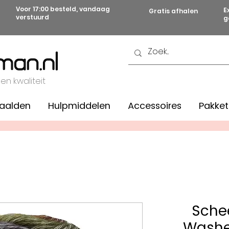
Voor 17:00 besteld, vandaag
E
Gratis afhalen
verstuurd
g
 en kwaliteit
aalden
Hulpmiddelen
Accessoires
Pakket
Sche
Washe