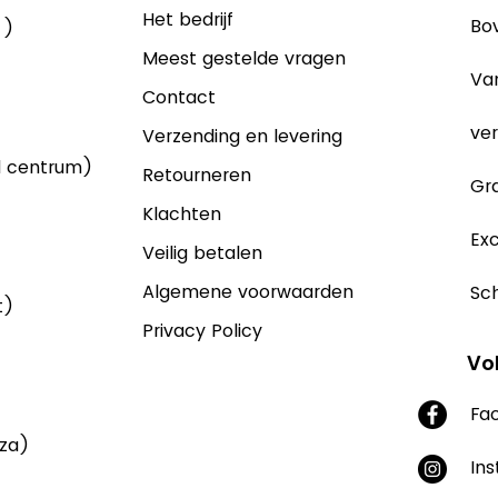
Het bedrijf
Bov
 )
Meest gestelde vragen
Va
Contact
ver
Verzending en levering
d centrum)
Retourneren
Gra
Klachten
Exc
Veilig betalen
Algemene voorwaarden
Sch
t)
Privacy Policy
Vo
Fa
aza)
In