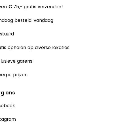
en € 75,- gratis verzenden!
ndaag besteld, vandaag
stuurd
tis ophalen op diverse lokaties
lusieve garens
erpe prijzen
lg ons
cebook
stagram