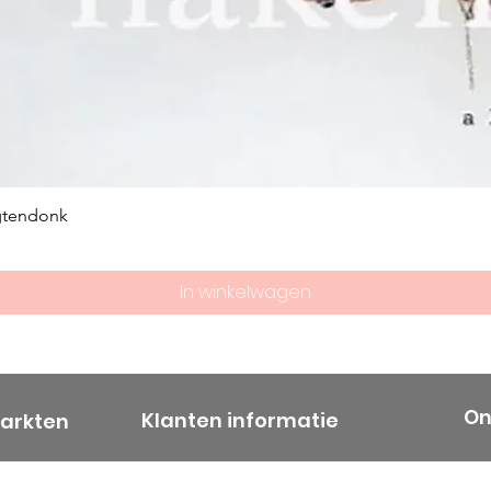
gtendonk
In winkelwagen
On
Klanten informatie
markten