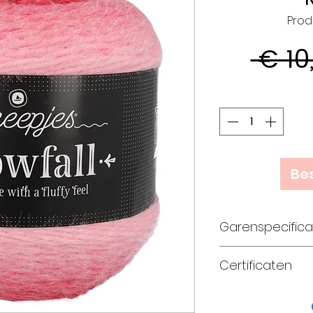
Prod
 € 10
Bes
Garenspecifica
80% acryl, 20
Certificaten
Aran gewich
naalddikte 4
Standard 100 
400 meter p