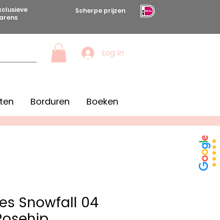
xclusieve
Scherpe prijzen
arens
Log in
ten
Borduren
Boeken
es Snowfall 04
Rosehip