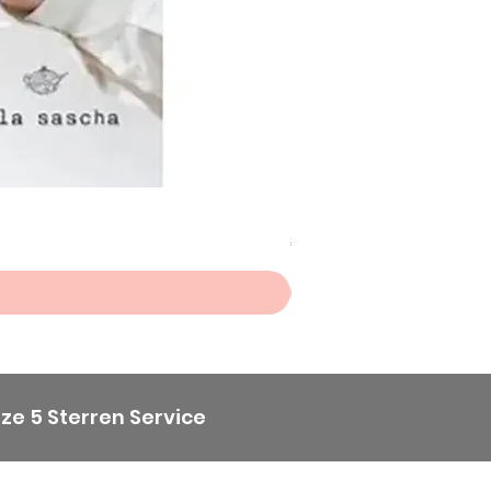
Scheepjes Big Darling Sp
Prijs
€ 8,50
ze 5 Sterren Service