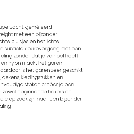
gram
16 steken x 
naalden in tr
superzacht, gemêleerd
handwas tot
weight met een bijzonder
pluis
hte pluisjes en het lichte
 subtiele kleurovergang met een
aling zonder dat je van bol hoeft
yl en nylon maakt het garen
Daardoor is het garen zeer geschikt
n, dekens, kledingstukken en
nvoudige steken creëer je een
oor zowel beginnende hakers en
 die op zoek zijn naar een bijzonder
ling.