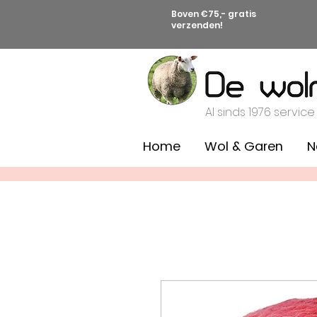
Boven €75,- gratis
verzenden!
Al sinds 1976 service
Home
Wol & Garen
N