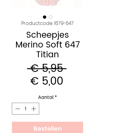
Productcode: 1679-647
Scheepjes
Merino Soft 647
Titian
Normale
 € 5,95 
Verkoopprijs
prijs
€ 5,00
Aantal
*
Bestellen