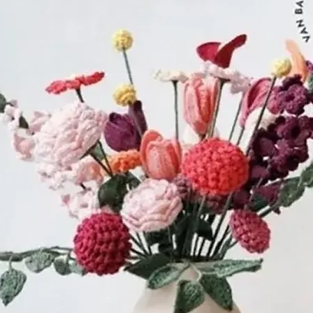
Veenendaal ook
Schuppen werk
met dertien kne
De boeren bra
Dirk Steven die
kammers en was
De gekamde wo
de omgeving 
wol in het bedr
geweven. In de
groeide Wolbed
gestaag, tot het
de oprichting, 
had.
De naam van he
ondertussen in