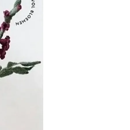
 Dirk Steven van
zaam als wolkammer,
chten in dienst.
chten de ruwe wol naar
 de wol kocht en door
sers liet bewerken.
l werd door vrouwen uit
gesponnen, waarna de
ijf werd geverfd en
 jaren die volgden
rijf Van Schuppen
 in 1885, bijna 100 jaar na
zo’n 300 mensen in dienst
t bedrijf was
 1855, nadat de tweede