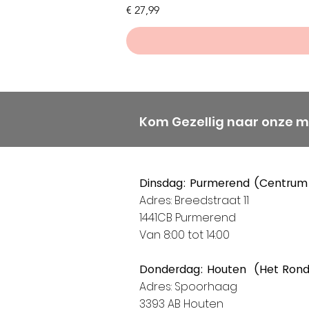
Prijs
€ 27,99
Kom Gezellig naar onze 
Dinsdag: Purmerend (Centrum
Adres: Breedstraat 11
1441CB Purmerend
Van 8:00 tot 14:00
Donderdag: Houten (Het Ron
Adres: Spoorhaag
3393 AB Houten