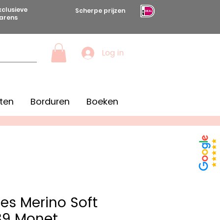
xclusieve
Scherpe prijzen
arens
Log in
ten
Borduren
Boeken
es Merino Soft
39 Monet