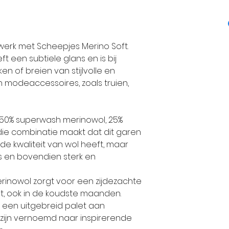
Breinaalden: 4,0
Maat 80-86: 4 
Sinds 2010, na t
Haaknaalden: 
Maat 92-98: 4 
kunnen we we
Wassen: wasm
Maat 104-110: 6 
garens van Sch
erk met Scheepjes Merino Soft.
Proeflapje: bre
Maat 116-128: 6
Over de opkoms
ft een subtiele glans en is bij
hoogte 23 stek
Maat 140: 6 bo
wederopstandi
en of breien van stijlvolle en
Maat 152: 7 bo
merk.
 modeaccessoires, zoals truien,
Maat 164: 8 bo
Wol uit Veene
Maat 176: 8 bo
van het merk S
 50% superwash merinowol, 25%
Maat 36-38: 10
verbonden met
die combinatie maakt dat dit garen
Maat 40-42: 12
allemaal begon
e kwaliteit van wol heeft, maar
Maat 44-46: 14 
Veenendaal in d
t is en bovendien sterk en
Vanaf de tweed
LET OP DE AANT
tot het einde 
erinowol zorgt voor een zijdezachte
TRICOTSTEEK, E
deze plaats en
ijft, ook in de koudste maanden.
in een uitgebreid palet aan
RICHTLIJN WIJ 
turfwinning en 
 zijn vernoemd naar inspirerende
ALS U TE VEEL 
belangrijkste 