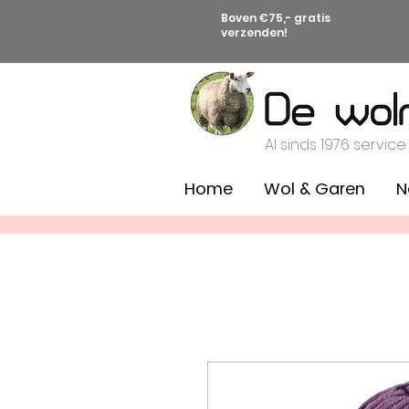
Boven €75,- gratis
verzenden!
Al sinds 1976 service
Home
Wol & Garen
N