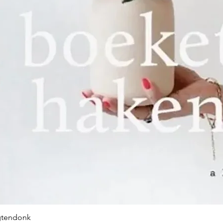
vrouw en wedu
hun 17-jarige z
bedrijf overnam
‘Weduwe D.S V
De overgang va
industrie verli
19e eeuw geleid
Er kwamen ste
de jaren 30 va
ondanks de we
crisis, flink ge
productiegebo
een kantoorge
In deze jaren 
Scheepjeswol g
Tweede Wereld
bedrijf gestaag 
gtendonk