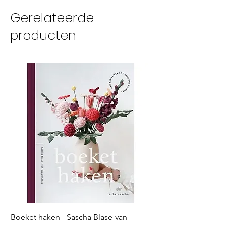
Gerelateerde
producten
Boeket haken - Sascha Blase-van
Scheepjes Big Darlin