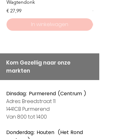
Wagtendonk
Lakeside
Prijs
Prijs
€ 27,99
€ 8,50
In winkelwagen
Kom Gezellig naar onze
markten
Dinsdag: Purmerend (Centrum )
Adres: Breedstraat 11
1441CB Purmerend
Van 8:00 tot 14:00
Donderdag: Houten (Het Rond