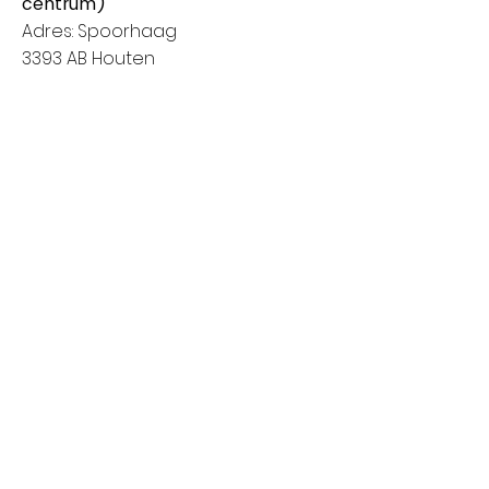
centrum)
Adres: Spoorhaag
3393 AB Houten
Van 8:00 tot 14:00
Vrijdag: Amstelveen (Stadshart)
Adres: Rembrandthof
1181 ZL Amstelveen
Van 8:00 tot 17:00
Zaterdag: Nieuwegein (City Plaza)
Adres: Raadstede 2
3431 HA Nieuwegein
Van 8:00 tot 17:00
Klanten informatie
Het bedrijf