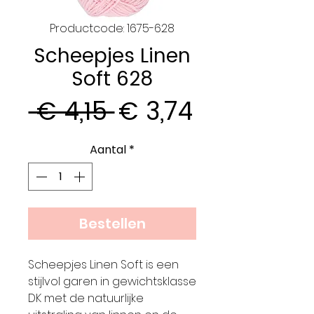
Productcode: 1675-628
Scheepjes Linen
Soft 628
Normale
Verkooppr
 € 4,15 
€ 3,74
prijs
Aantal
*
Bestellen
Scheepjes Linen Soft is een
stijlvol garen in gewichtsklasse
DK met de natuurlijke