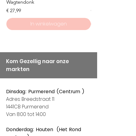
Wagtendonk
Lakeside
Prijs
Prijs
€ 27,99
€ 8,50
In winkelwagen
Kom Gezellig naar onze
markten
Dinsdag: Purmerend (Centrum )
Adres: Breedstraat 11
1441CB Purmerend
Van 8:00 tot 14:00
Donderdag: Houten (Het Rond