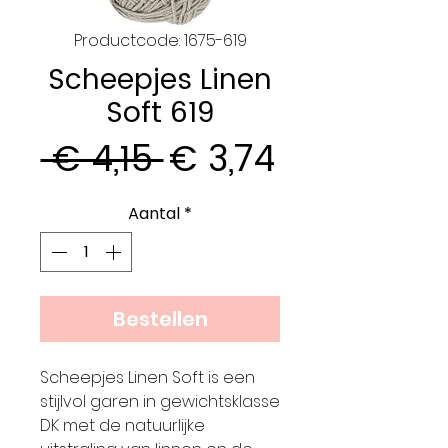
Productcode: 1675-619
Scheepjes Linen
Soft 619
Normale
Verkooppr
 € 4,15 
€ 3,74
prijs
Aantal
*
Bestellen
Scheepjes Linen Soft is een
stijlvol garen in gewichtsklasse
DK met de natuurlijke