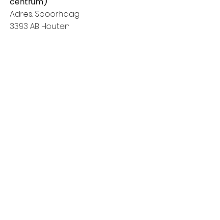
centrum)
Adres: Spoorhaag
3393 AB Houten
Van 8:00 tot 14:00
Vrijdag: Amstelveen (Stadshart)
Adres: Rembrandthof
1181 ZL Amstelveen
Van 8:00 tot 17:00
Zaterdag: Nieuwegein (City Plaza)
Adres: Raadstede 2
3431 HA Nieuwegein
Van 8:00 tot 17:00
Klanten informatie
Het bedrijf