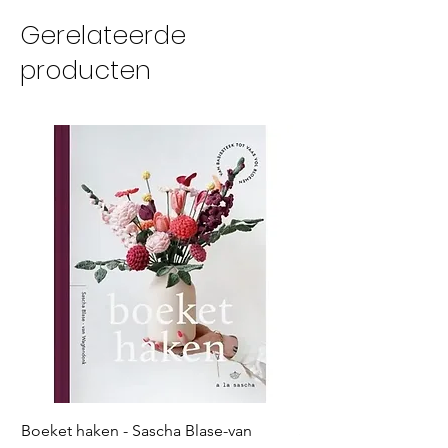
Gerelateerde
producten
Boeket haken - Sascha Blase-van
Scheepjes Big Darlin