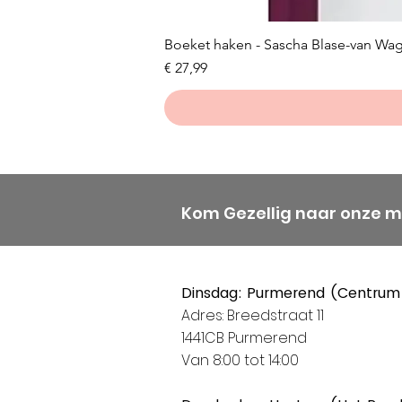
Boeket haken - Sascha Blase-van Wa
Prijs
€ 27,99
Kom Gezellig naar onze 
Dinsdag: Purmerend (Centrum
Adres: Breedstraat 11
1441CB Purmerend
Van 8:00 tot 14:00