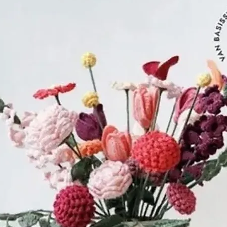
Steven van Sc
wolkammer, met
dienst. De boe
naar Dirk Steve
door kammers e
De gekamde wo
de omgeving 
wol in het bedr
geweven. In de
groeide Wolbed
gestaag, tot het
de oprichting, 
had. De naam v
ondertussen in
vrouw en wedu
hun 17-jarige z