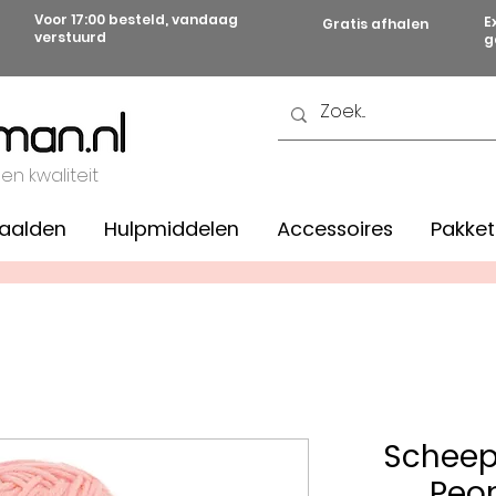
Voor 17:00 besteld, vandaag
E
Gratis afhalen
verstuurd
g
 en kwaliteit
aalden
Hulpmiddelen
Accessoires
Pakket
Scheep
Peon