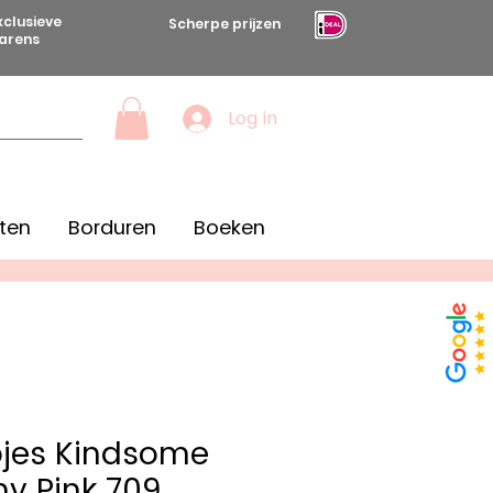
xclusieve
Scherpe prijzen
arens
Log in
ten
Borduren
Boeken
jes Kindsome
y Pink 709