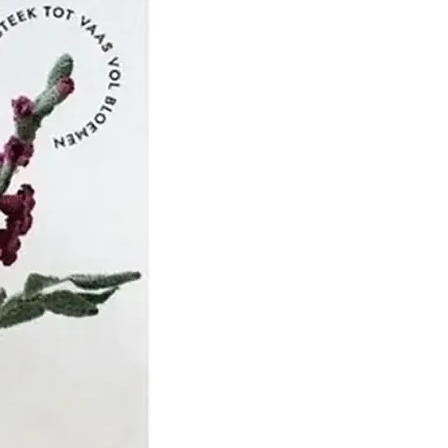
huppen werkzaam als
 dertien knechten in
ren brachten de ruwe wol
n die de wol kocht en
n wassers liet bewerken.
l werd door vrouwen uit
gesponnen, waarna de
ijf werd geverfd en
 jaren die volgden
rijf Van Schuppen
 in 1885, bijna 100 jaar na
zo’n 300 mensen in dienst
an het bedrijf was
 1855, nadat de tweede
we van Dirk Steven en
oon de leiding over het