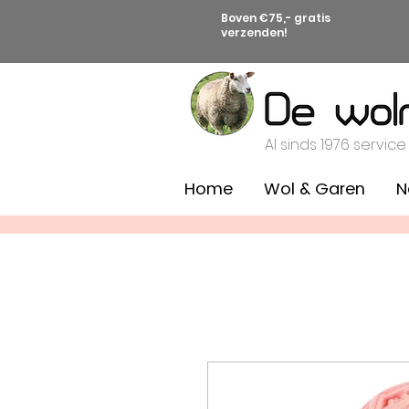
Boven €75,- gratis
verzenden!
Al sinds 1976 service
Home
Wol & Garen
N