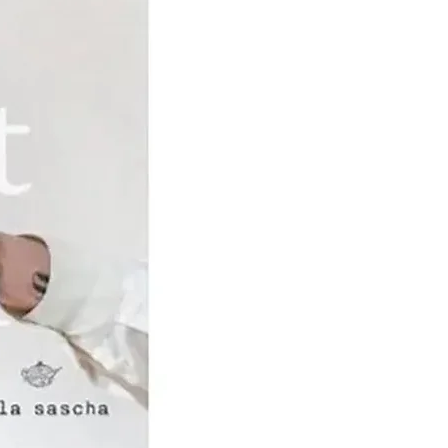
en, gewijzigd in
n Schuppen en Zoon’.
n huisnijverheid naar
ep de tweede helft van de
elijk en voorspoedig. Er
 meer machines en in
n de 20e eeuw er,
reldwijde economische
ïnvesteerd in nieuwe
uwen, magazijnruimte en
ouw. In deze jaren werd
cheepjeswol
d. Na de Tweede
roeide het bedrijf
 1949, bij het
arige bestaan, kreeg het
t predicaat Koninklijk. Op