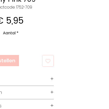
ctcode: 1752-709
Prijs
€ 5,95
Aantal
*
tellen
Merino, 40%
n
r Polyester
am
ollen
s
0 meter
ollen