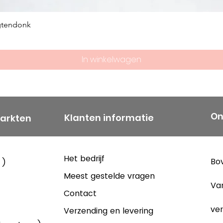
het hoogtepunt
mensen voor Sc
gtendonk
was in de 15 jaa
uitgebreid en 
In winkelwagen
Een nieuwe sta
De kentering k
van de jaren 60
stegen snel, b
aantal jaren ac
On
Klanten informatie
markten
jaar. Deze stij
niet worden ber
werd de vijfd
Het bedrijf
Bov
 )
doorgevoerd, 
Meest gestelde vragen
daalde. De jar
Va
Contact
serieuze moeil
ver
producten uit 
Verzending en levering