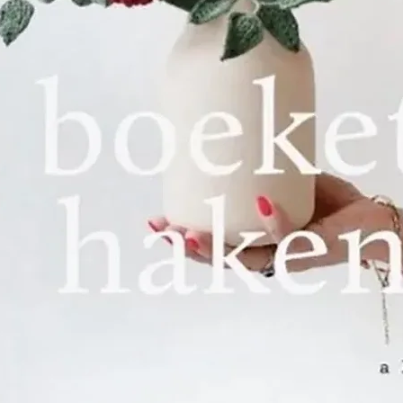
bedrijf overnam
‘Weduwe D.S Va
De overgang va
industrie verli
19e eeuw geleid
kwamen steeds
de jaren 30 va
ondanks de we
crisis, flink ge
productiegebo
een kantoorgeb
ook de naam S
geïntroduceer
Wereldoorlog g
gestaag door; in
honderdvijftigj
bedrijf zelfs he