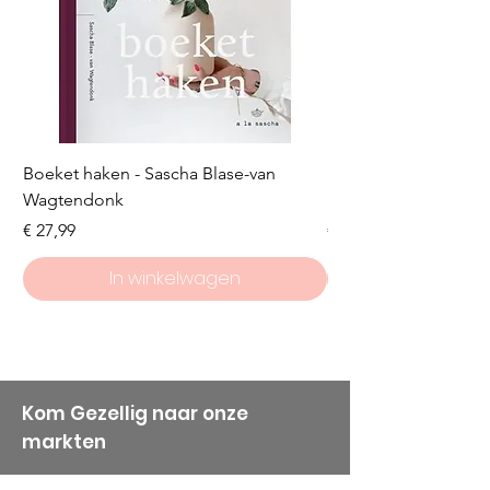
Boeket haken - Sascha Blase-van
Scheepjes Big Darlin
Wagtendonk
Lakeside
Prijs
Prijs
€ 27,99
€ 8,50
In winkelwagen
Kom Gezellig naar onze
markten