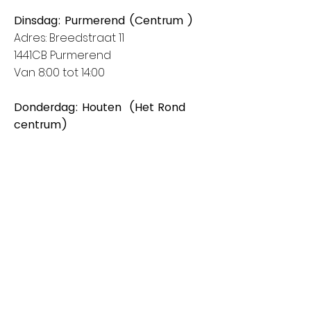
Dinsdag: Purmerend (Centrum )
Adres: Breedstraat 11
1441CB Purmerend
Van 8:00 tot 14:00
Donderdag: Houten (Het Rond
centrum)
Adres: Spoorhaag
3393 AB Houten
Van 8:00 tot 14:00
Vrijdag: Amstelveen (Stadshart)
Adres: Rembrandthof
1181 ZL Amstelveen
Van 8:00 tot 17:00
Zaterdag: Nieuwegein (City Plaza)