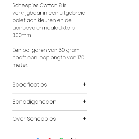
Scheepjes Cotton 8 is
verkrijgbaar in een uitgebreid
palet aan kleuren en de
aanbevolen naalddikte is
3.00mm.
Een bol garen van 50 gram
heeft een looplengte van 170
meter.
Specificaties
Materiaal:
100 % katoen
Benodigdheden
Gewicht:
50 gram
Looplengte:
170 meter
Maat 56-62: 2 bollen
Over Scheepjes
Breinaalden:
2,5 – 3,0
Maat 68-74: 4 bollen
Haaknaalden:
2,5 – 3,0
Maat 80-86: 4 bollen
Sinds 2010, na