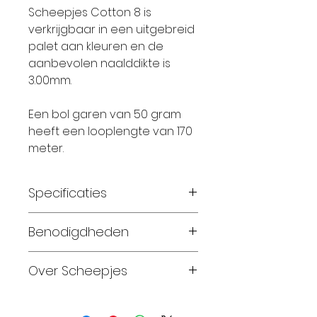
Scheepjes Cotton 8 is
verkrijgbaar in een uitgebreid
palet aan kleuren en de
aanbevolen naalddikte is
3.00mm.
Een bol garen van 50 gram
heeft een looplengte van 170
meter.
Specificaties
Materiaal:
100 % katoen
Benodigdheden
Gewicht:
50 gram
Looplengte:
170 meter
Maat 56-62: 2 bollen
Over Scheepjes
Breinaalden:
2,5 – 3,0
Maat 68-74: 4 bollen
Haaknaalden:
2,5 – 3,0
Maat 80-86: 4 bollen
Sinds 2010, na