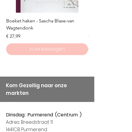
Boeket haken - Sascha Blase-van
Scheepjes Big Darlin
Wagtendonk
Lakeside
Prijs
Prijs
€ 27,99
€ 8,50
In winkelwagen
Kom Gezellig naar onze
markten
Dinsdag: Purmerend (Centrum )
Adres: Breedstraat 11
1441CB Purmerend