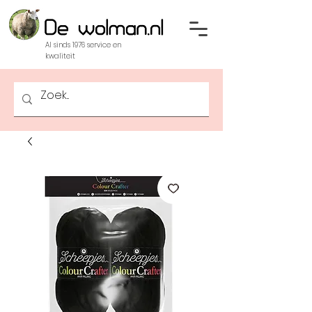
Al sinds 1976 service en
kwaliteit