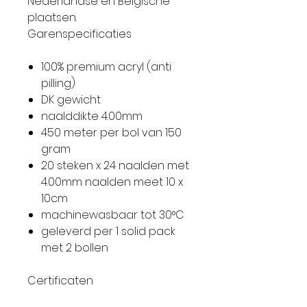
Nederlandse en Belgische
plaatsen.
Garenspecificaties
100% premium acryl (anti
pilling)
DK gewicht
naalddikte 4.00mm
450 meter per bol van 150
gram
20 steken x 24 naalden met
4.00mm naalden meet 10 x
10cm
machinewasbaar tot 30°C
geleverd per 1 solid pack
met 2 bollen
Certificaten