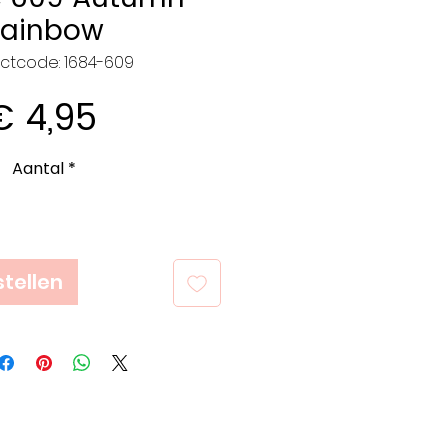
Rainbow
ctcode: 1684-609
Prijs
€ 4,95
Aantal
*
tellen