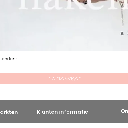
gtendonk
In winkelwagen
On
Klanten informatie
markten