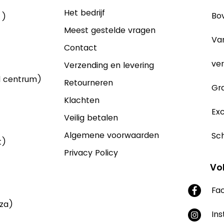
Het bedrijf
Bov
 )
Meest gestelde vragen
Va
Contact
ver
Verzending en levering
d centrum)
Retourneren
Gra
Klachten
Exc
Veilig betalen
Algemene voorwaarden
Sch
t)
Privacy Policy
Vo
Fa
aza)
In