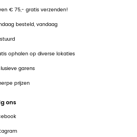
en € 75,- gratis verzenden!
ndaag besteld, vandaag
stuurd
tis ophalen op diverse lokaties
lusieve garens
erpe prijzen
lg ons
cebook
stagram