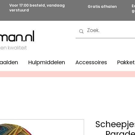
Voor 17:00 besteld, vandaag
E
Gratis afhalen
verstuurd
g
 en kwaliteit
aalden
Hulpmiddelen
Accessoires
Pakket
Scheepjes
Parad