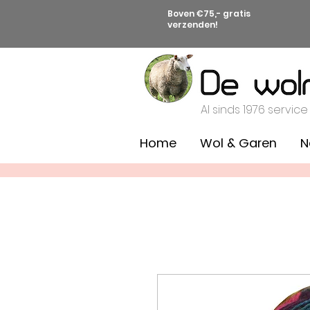
Boven €75,- gratis
verzenden!
Al sinds 1976 service
Home
Wol & Garen
N