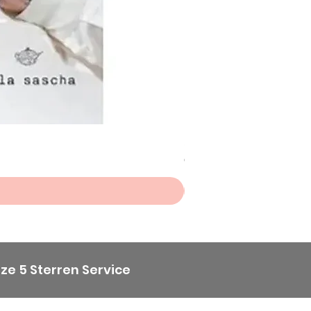
Scheepjes Big Darling Sp
Prijs
€ 8,50
ze 5 Sterren Service