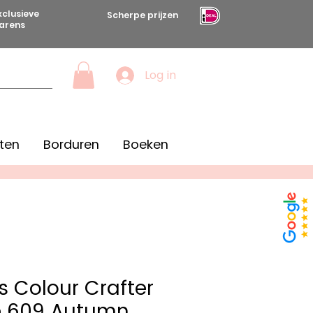
xclusieve
Scherpe prijzen
arens
Log in
ten
Borduren
Boeken
 Colour Crafter
e 609 Autumn