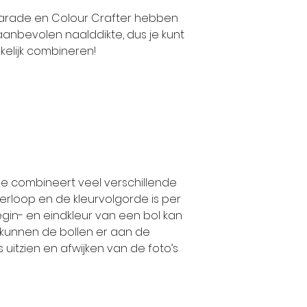
Parade en Colour Crafter hebben
anbevolen naalddikte, dus je kunt
elijk combineren!
e combineert veel verschillende
rverloop en de kleurvolgorde is per
egin- en eindkleur van een bol kan
r kunnen de bollen er aan de
uitzien en afwijken van de foto’s