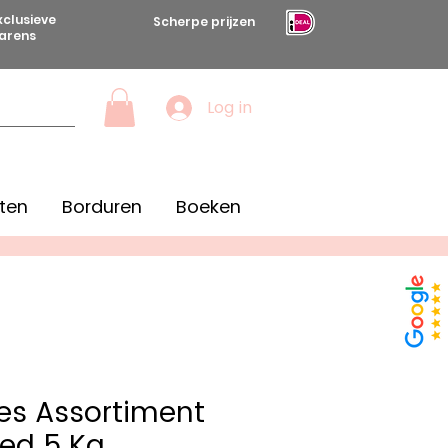
xclusieve
Scherpe prijzen
arens
Log in
ten
Borduren
Boeken
es Assortiment
ed 5 Kg