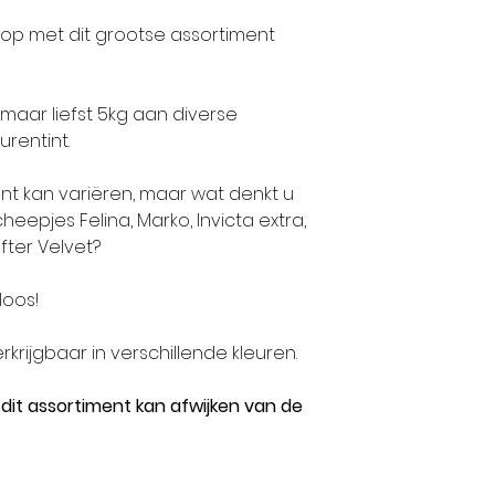
 loop met dit grootse assortiment
 maar liefst 5kg aan diverse
rentint.
nt kan variëren, maar wat denkt u
eepjes Felina, Marko, Invicta extra,
after Velvet?
loos!
rkrijgbaar in verschillende kleuren.
 dit assortiment kan afwijken van de