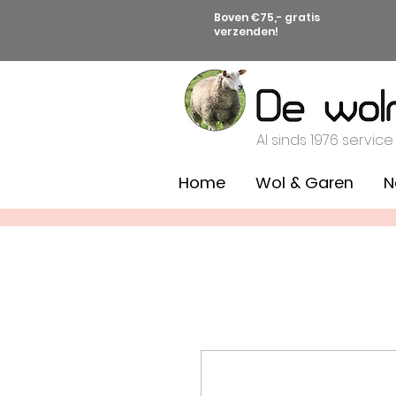
Boven €75,- gratis
verzenden!
Al sinds 1976 service
Home
Wol & Garen
N