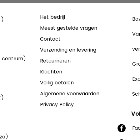
Het bedrijf
Bov
 )
Meest gestelde vragen
Va
Contact
ver
Verzending en levering
d centrum)
Retourneren
Gra
Klachten
Exc
Veilig betalen
Algemene voorwaarden
Sch
t)
Privacy Policy
Vo
Fa
aza)