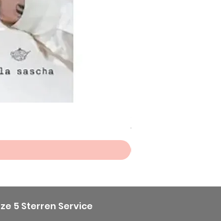
Scheepjes Big Darling Sp
Prijs
€ 8,50
ze 5 Sterren Service