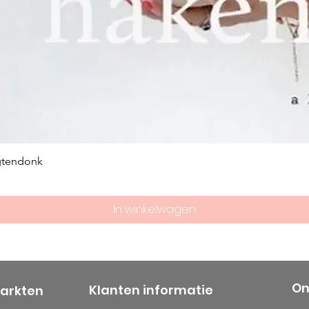
gtendonk
In winkelwagen
On
Klanten informatie
markten