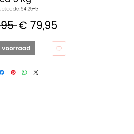
uctcode: 64125-5
Normale
Verkoopprijs
,95 
€ 79,95
prijs
p voorraad