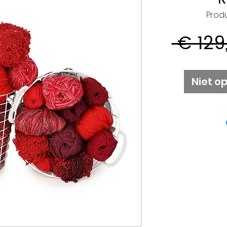
Prod
 € 129
Niet o