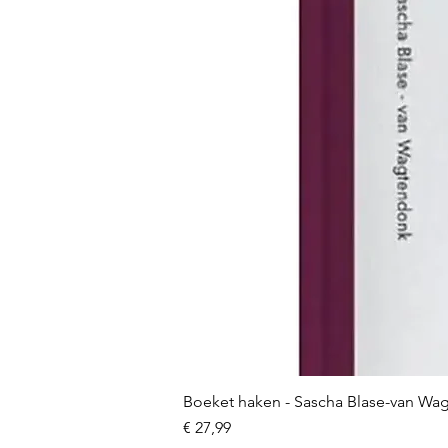
Boeket haken - Sascha Blase-van Wa
Prijs
€ 27,99