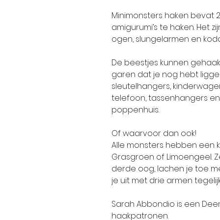
Minimonsters haken bevat 2
amigurumi’s te haken. Het zi
ogen, slungelarmen en kodd
De beestjes kunnen gehaakt 
garen dat je nog hebt ligge
sleutelhangers, kinderwagen
telefoon, tassenhangers en a
poppenhuis.
Of waarvoor dan ook!
Alle monsters hebben een k
Grasgroen of Limoengeel. Ze
derde oog, lachen je toe m
je uit met drie armen tegelijk
Sarah Abbondio is een Dee
haakpatronen.