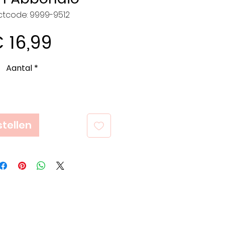
ctcode: 9999-9512
Prijs
 16,99
Aantal
*
tellen