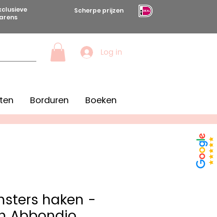
xclusieve
Scherpe prijzen
arens
Log in
ten
Borduren
Boeken
sters haken -
h Abbondio