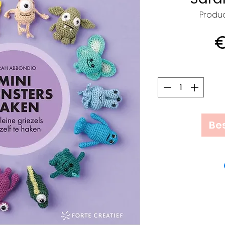
Produ
€
Bes