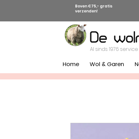
Boven €75,- gratis
verzenden!
Al sinds 1976 service
Home
Wol & Garen
N