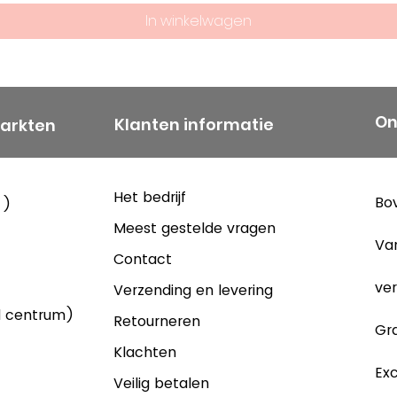
In winkelwagen
On
Klanten informatie
markten
Het bedrijf
Bov
 )
Meest gestelde vragen
Va
Contact
ver
Verzending en levering
d centrum)
Retourneren
Gra
Klachten
Exc
Veilig betalen