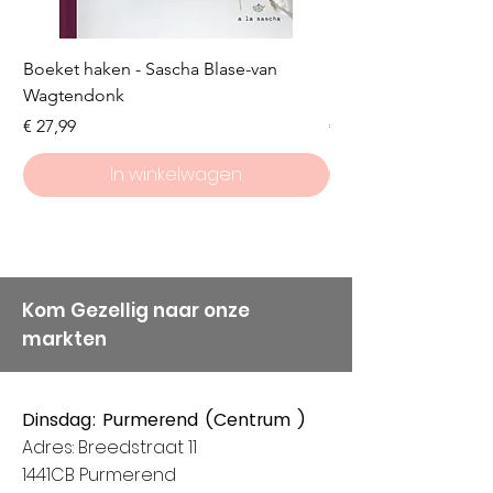
Boeket haken - Sascha Blase-van
Scheepjes Big Darlin
Wagtendonk
Lakeside
Prijs
Prijs
€ 27,99
€ 8,50
In winkelwagen
Kom Gezellig naar onze
markten
Dinsdag: Purmerend (Centrum )
Adres: Breedstraat 11
1441CB Purmerend