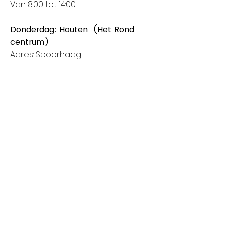
Van 8:00 tot 14:00
Donderdag: Houten (Het Rond
centrum)
Adres: Spoorhaag
3393 AB Houten
Van 8:00 tot 14:00
Vrijdag: Amstelveen (Stadshart)
Adres: Rembrandthof
1181 ZL Amstelveen
Van 8:00 tot 17:00
Zaterdag: Nieuwegein (City Plaza)
Adres: Raadstede 2
3431 HA Nieuwegein
Van 8:00 tot 17:00