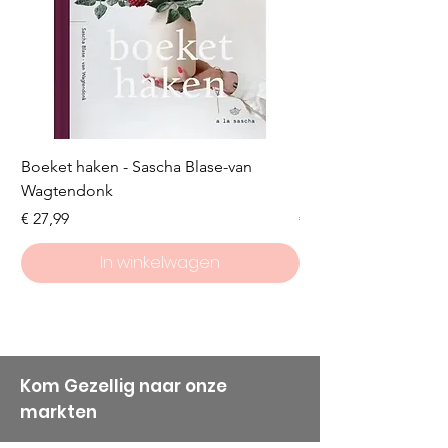
Boeket haken - Sascha Blase-van
Scheepjes Big Darlin
Wagtendonk
Lakeside
Prijs
Prijs
€ 27,99
€ 8,50
In winkelwagen
Kom Gezellig naar onze
markten