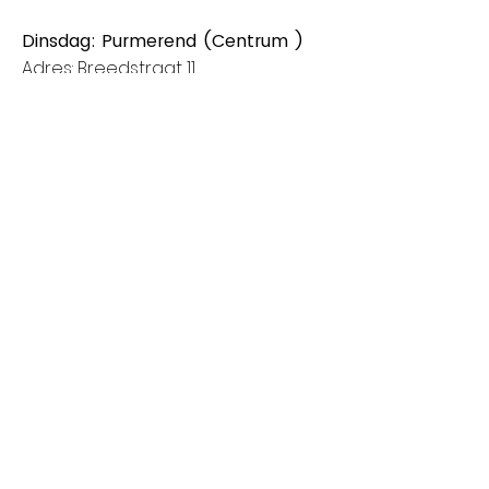
Dinsdag: Purmerend (Centrum )
Adres: Breedstraat 11
1441CB Purmerend
Van 8:00 tot 14:00
Donderdag: Houten (Het Rond
centrum)
Adres: Spoorhaag
3393 AB Houten
Van 8:00 tot 14:00
Vrijdag: Amstelveen (Stadshart)
Adres: Rembrandthof
1181 ZL Amstelveen
Van 8:00 tot 17:00
Zaterdag: Nieuwegein (City Plaza)