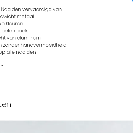
ontwerp en het
 Naalden vervaardigd van
vertelt je graa
tgewicht metaal
producten, bedri
ke kleuren
KnitPro staat b
ibele kabels
capaciteiten, K
acht van aluminium
technologie in
ien zonder handvermoeidheid
fijne breinaal
op alle naalden
accessoires te
en
markt voor bre
Als gevolg daa
voorrecht om a
haakgereedsch
Europese en in
ten
KnitPro produc
50 landen over
en we zijn erke
groeiende merk