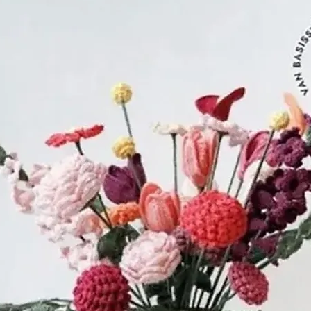
gebied van bre
De kernovertuigi
beste manier 
te stellen, is d
en van hen te 
Daarom hebben
een internatio
breiers en haak
breinaalden en
waarvan ze zek
voldoen aan de
en haak kunst
ervaringsniveau