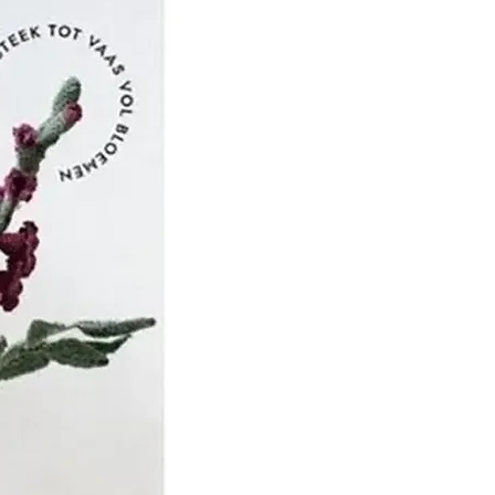
i- en haakaccessoires.
ng bij KnitPro is dat de
om onze klanten tevreden
oor naar hen te luisteren
leren.
 ze, met de hulp van
naal adviespanel van
sters, een reeks
 haaknaalden ontwikkeld
er weten dat ze zullen
 behoeften van alle brei
enaars, ongeacht hun
.