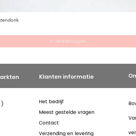
gtendonk
In winkelwagen
On
Klanten informatie
markten
Het bedrijf
Bov
 )
Meest gestelde vragen
Va
Contact
ver
Verzending en levering