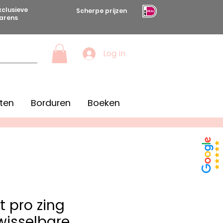
xclusieve
Scherpe prijzen
arens
Log in
ten
Borduren
Boeken
t pro zing
wisselbare