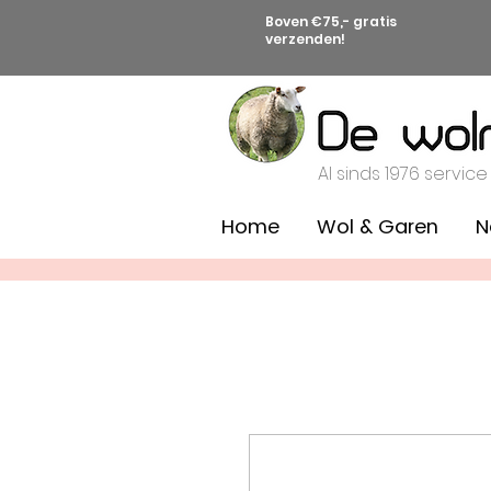
Boven €75,- gratis
verzenden!
Al sinds 1976 service
Home
Wol & Garen
N