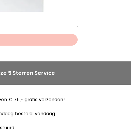
Scheepjes Big Darling Sp
Prijs
€ 8,50
ze 5 Sterren Service
en € 75,- gratis verzenden!
ndaag besteld, vandaag
stuurd