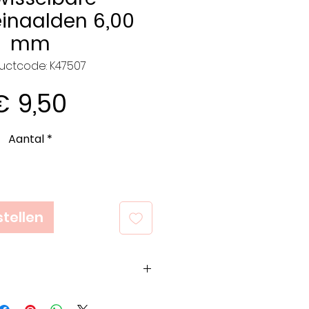
inaalden 6,00
mm
uctcode: K47507
Prijs
€ 9,50
Aantal
*
tellen
op het bedrijf, het