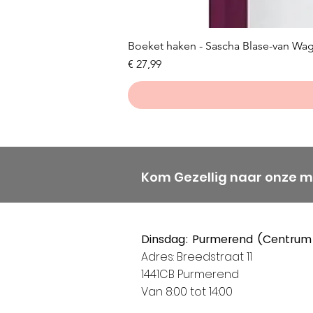
Boeket haken - Sascha Blase-van Wa
Prijs
€ 27,99
Kom Gezellig naar onze 
Dinsdag: Purmerend (Centrum
Adres: Breedstraat 11
1441CB Purmerend
Van 8:00 tot 14:00