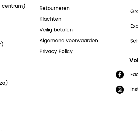
d centrum)
Retourneren
Gra
Klachten
Exc
Veilig betalen
Algemene voorwaarden
Sch
t)
Privacy Policy
Vo
Fa
aza)
In
nl
Supported by Yonglo