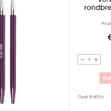
rondbre
Prod
Bes
Over KnitPro
KnitPro is trots 