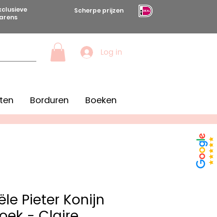
xclusieve
Scherpe prijzen
arens
Log in
ten
Borduren
Boeken
ële Pieter Konijn
oek - Claire