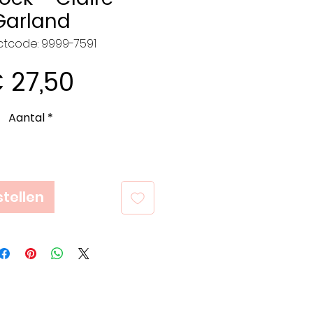
Garland
ctcode: 9999-7591
Prijs
 27,50
Aantal
*
tellen