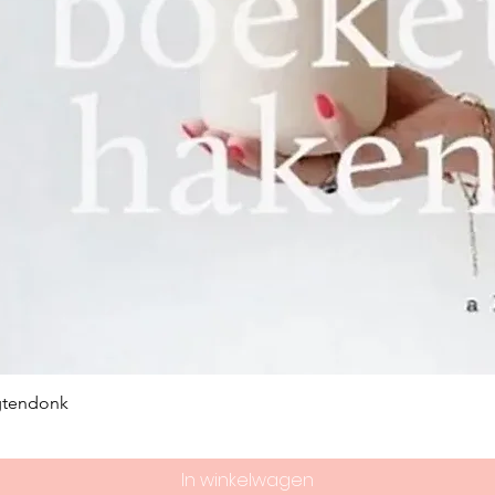
gtendonk
In winkelwagen