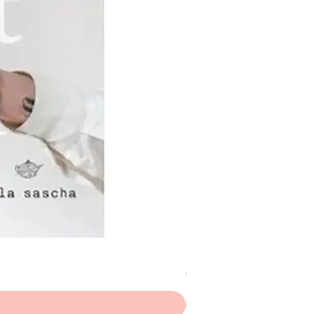
Scheepjes Big Darling Sp
Prijs
€ 8,50