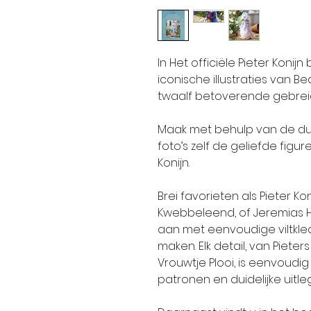
In Het officiële Pieter Koni
iconische illustraties van Bea
twaalf betoverende gebrei
Maak met behulp van de duid
foto’s zelf de geliefde figu
Konijn.
Brei favorieten als Pieter Ko
Kwebbeleend, of Jeremias H
aan met eenvoudige viltkled
maken. Elk detail, van Pieter
Vrouwtje Plooi, is eenvoud
patronen en duidelijke uitleg