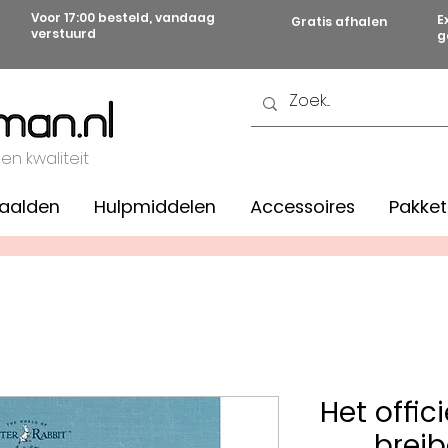
Voor 17:00 besteld, vandaag
E
Gratis afhalen
verstuurd
g
 en kwaliteit
aalden
Hulpmiddelen
Accessoires
Pakket
Het offici
breib