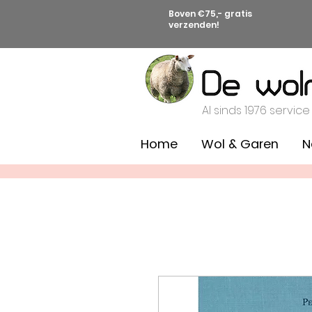
Boven €75,- gratis
verzenden!
Al sinds 1976 service
Home
Wol & Garen
N