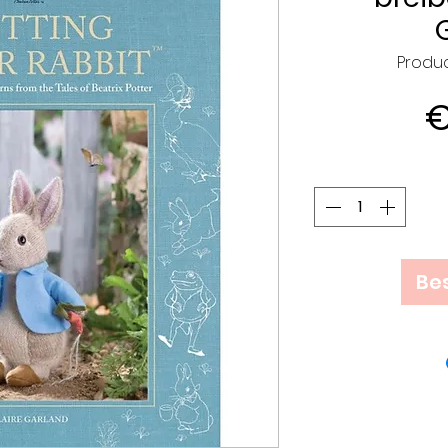
Produ
€
Bes