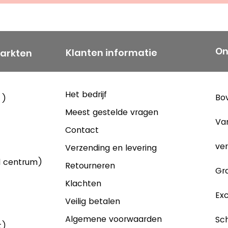
On
Klanten informatie
markten
Het bedrijf
Bov
 )
Meest gestelde vragen
Va
Contact
ver
Verzending en levering
d centrum)
Retourneren
Gra
Klachten
Exc
Veilig betalen
Algemene voorwaarden
Sch
t)