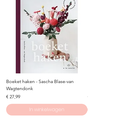
Boeket haken - Sascha Blase-van
Scheepjes Big Darlin
Wagtendonk
Lakeside
Prijs
Prijs
€ 27,99
€ 8,50
In winkelwagen