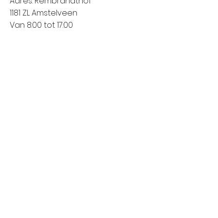
Adres: Rembrandthof
1181 ZL Amstelveen
Van 8:00 tot 17:00
Zaterdag: Nieuwegein (City Plaza)
Adres: Raadstede 2
3431 HA Nieuwegein
Van 8:00 tot 17:00
Klanten informatie
Het bedrijf
Meest gestelde vragen
Contact
Verzending en levering
Retourneren