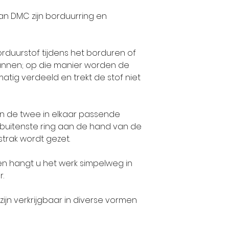
twee andere
verenigden k
n DMC zijn borduurring en
Jean-Jacque
op initiatief
KOECHLIN. Ge
die een join
rduurstof tijdens het borduren of
enthousiasme
twee andere
nnen; op die manier worden de
geverfde stof
Jean-Jacque
atig verdeeld en trekt de stof niet
talent van J
KOECHLIN. Ge
pioniers in E
enthousiasme
vervaardigi
geverfde stof
n de twee in elkaar passende
Indiase pren
talent van J
buitenste ring aan de hand van de
bedrijf zich 
pioniers in E
trak wordt gezet.
activiteit: h
vervaardigi
en hangt u het werk simpelweg in
stoffen. De 
Indiase pren
r.
Jean DOLLFU
bedrijf zich 
gezamenlijk.
activiteit: h
jn verkrijgbaar in diverse vormen
Lang voordat
stoffen. De 
op ieders lipp
Jean DOLLFU