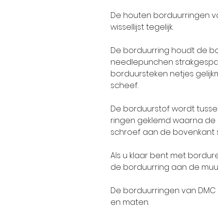
De houten borduurringen va
wissellijst tegelijk.
De borduurring houdt de bo
needlepunchen strakgespa
borduursteken netjes gelijkm
scheef.
De borduurstof wordt tusse
ringen geklemd waarna de 
schroef aan de bovenkant s
Als u klaar bent met bordur
de borduurring aan de muu
De borduurringen van DMC zi
en maten.