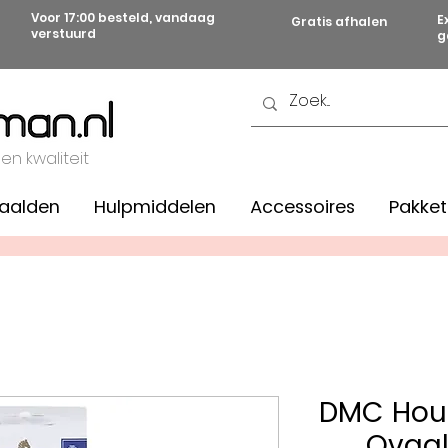
Voor 17:00 besteld, vandaag
E
Gratis afhalen
verstuurd
g
 en kwaliteit
aalden
Hulpmiddelen
Accessoires
Pakket
DMC Hout
Ovaal