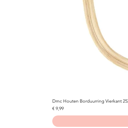
Dmc Houten Borduurring Vierkant 2
Prijs
€ 9,99