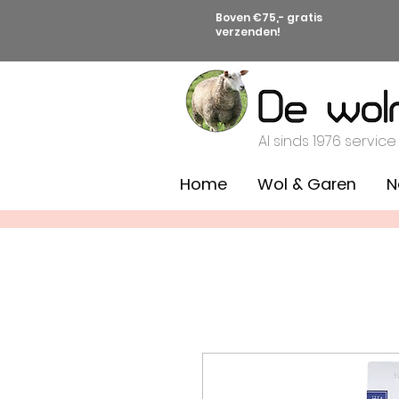
Boven €75,- gratis
verzenden!
Al sinds 1976 service
Home
Wol & Garen
N