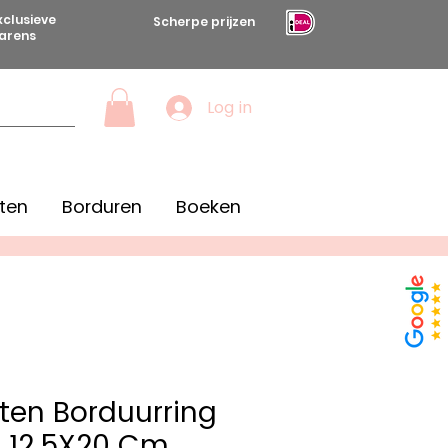
xclusieve
Scherpe prijzen
arens
Log in
ten
Borduren
Boeken
en Borduurring
 12,5X20 Cm