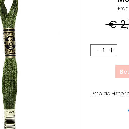
Prod
 € 2
Bes
Dmc de Histori
• Meer dan 25
verenigden k
op initiatief
die een join