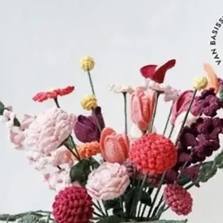
In 1818 was 
DOLLFUS-MIEG
nemen van zij
op kwaliteit
service.
In 1850 ontd
DOLLFUS-MIEG,
Engeland, de
chemicus JO
'mercerisatie
bestaat een
geven met b
dit vezel en 
levensduur en