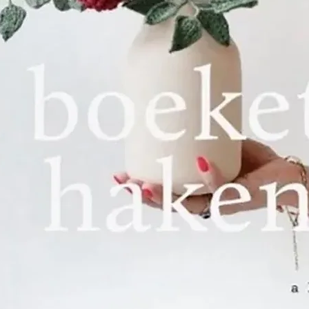
Het was ook 
solide band
beroemde bo
DILLMONT. De
getalenteer
DOLLFUS-MIEG
aan om in Do
buurt van M
waar ze met
eigen borduu
grootste wer
Encyclopedia 
gepubliceerd
vertaald en 
17 landen.
De twee wer