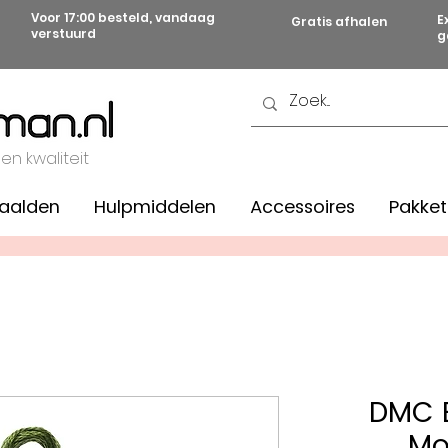
Voor 17:00 besteld, vandaag
E
Gratis afhalen
verstuurd
g
 en kwaliteit
aalden
Hulpmiddelen
Accessoires
Pakket
DMC B
Mo