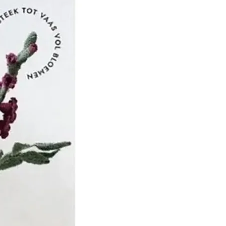
het de beurt aan Jean
 om het bedrijf over te
n vader, dat zich richtte
, productmarketing en
ekte de zoon van JEAN
 zijn studie in Leeds,
 uitvinding van de
HN MERCER -
' - een proces dat erin
 katoenen draad door te
ijtende soda, waardoor
geeft het zijn weerstand,
 zijdezachte uitstraling.