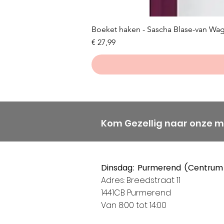
Boeket haken - Sascha Blase-van Wa
Prijs
€ 27,99
Kom Gezellig naar onze 
Dinsdag: Purmerend (Centrum
Adres: Breedstraat 11
1441CB Purmerend
Van 8:00 tot 14:00