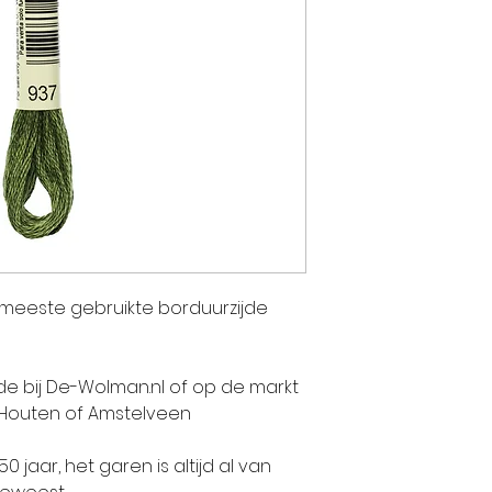
twee andere
Jean-Jacque
KOECHLIN. Ge
enthousiasme
geverfde stof
talent van J
pioniers in E
vervaardigi
Indiase pren
bedrijf zich 
e meeste gebruikte borduurzijde
activiteit: h
stoffen. De 
Jean DOLLFU
jde bij De-Wolman.nl of op de markt
gezamenlijk.
 Houten of Amstelveen
jaar, het garen is altijd al van
Lang voordat