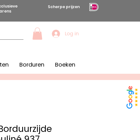
xclusieve
Scherpe prijzen
arens
Log in
ten
Borduren
Boeken
orduurzijde
uliné 937