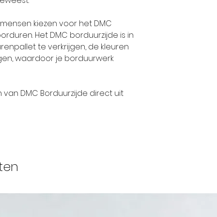
geweest.
op ieders lipp
hadden deze
el mensen kiezen voor het DMC
internationa
rduren. Het DMC borduurzijde is in
bedrijf en e
enpallet te verkrijgen, de kleuren
stoffen naar 
ijgen, waardoor je borduurwerk
wereld.
n van DMC Borduurzijde direct uit
Tegen het e
nam de neef 
Daniel DOLLFU
familiebedrij
1800 trouwde
en verbond h
ten
vrouw aan de 
gangbare prak
hij zijn bedr
DOLLFUS-MIE