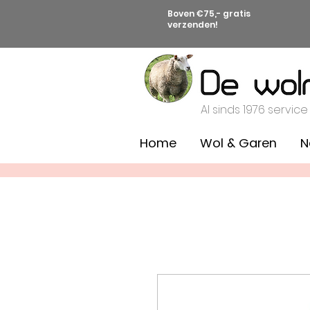
Boven €75,- gratis
verzenden!
Al sinds 1976 service
Home
Wol & Garen
N