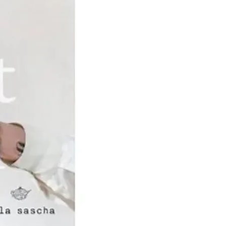
in de 19e eeuw dat DMC
en smeedde met de
rduurster, Thérèse de
 vriendschap die deze
de vrouw en Jean
 verenigt, zet haar ertoe
rnach, een stadje in de
ulhouse, te komen wonen,
 steun van DMC haar
rschool oprichtte.Het
k van Thérèse is haar
of Ladies 'Works,
 in 1886, vervolgens
op de markt gebracht in
eldoorlogen