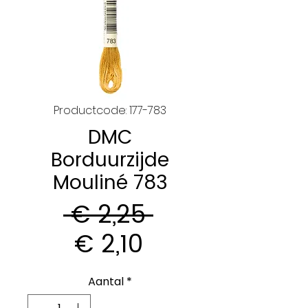
Productcode: 177-783
DMC
Borduurzijde
Mouliné 783
Normale
 € 2,25 
Verkoopprijs
prijs
€ 2,10
Aantal
*