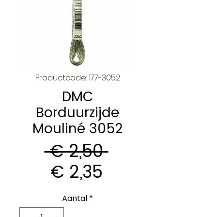
Productcode: 177-3052
DMC
Borduurzijde
Mouliné 3052
Normale
 € 2,50 
Verkoopprijs
prijs
€ 2,35
Aantal
*