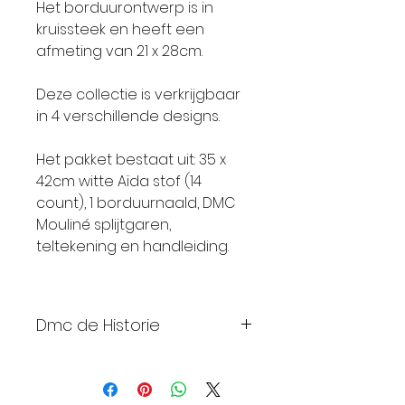
Het borduurontwerp is in
kruissteek en heeft een
afmeting van 21 x 28cm.
Deze collectie is verkrijgbaar
in 4 verschillende designs.
Het pakket bestaat uit: 35 x
42cm witte Aïda stof (14
count), 1 borduurnaald, DMC
Mouliné splijtgaren,
teltekening en handleiding.
Dmc de Historie
Meer dan 250 jaar
geleden, in 1746,