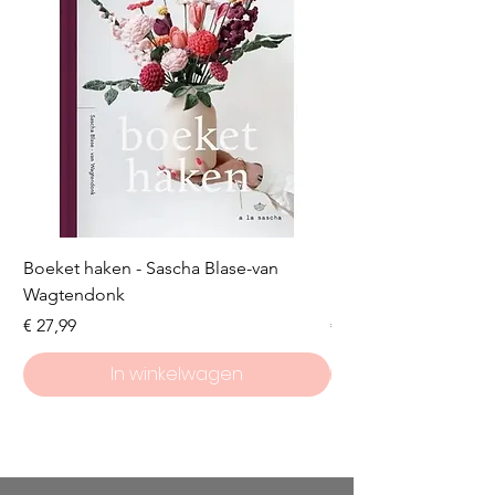
Boeket haken - Sascha Blase-van
Scheepjes Big Darlin
Wagtendonk
Lakeside
Prijs
Prijs
€ 27,99
€ 8,50
In winkelwagen