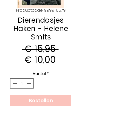
Productcode: 9999-0579
Dierendasjes
Haken - Helene
Smits
Normale
 € 15,95 
Verkoopprijs
prijs
€ 10,00
Aantal
*
Bestellen