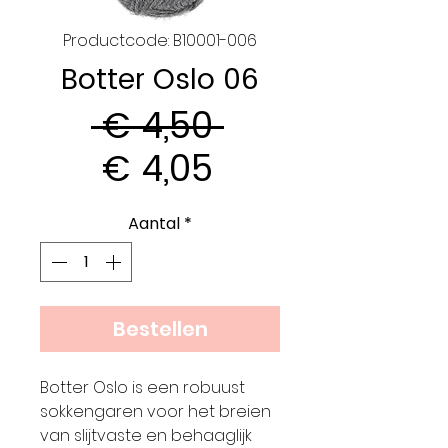
Productcode: B10001-006
Botter Oslo 06
Normale
 € 4,50 
Verkoopprijs
prijs
€ 4,05
Aantal
*
Bestellen
Botter Oslo is een robuust
sokkengaren voor het breien
van slijtvaste en behaaglijk