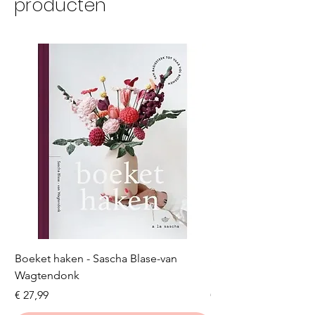
producten
Boeket haken - Sascha Blase-van
Scheepjes Big Darlin
Wagtendonk
Lakeside
Prijs
Prijs
€ 27,99
€ 8,50