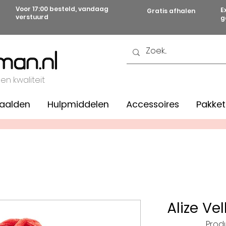
Voor 17:00 besteld, vandaag
E
Gratis afhalen
verstuurd
g
 en kwaliteit
aalden
Hulpmiddelen
Accessoires
Pakket
Alize Ve
Prod