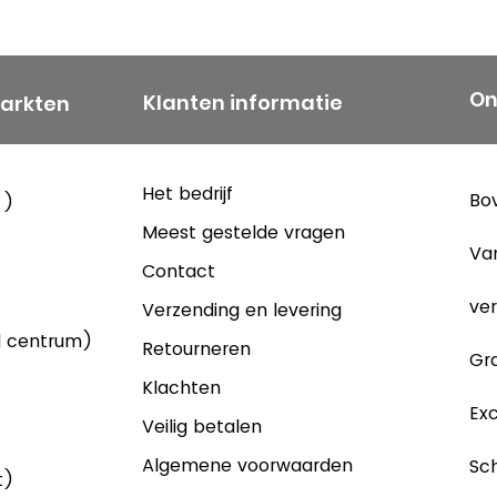
On
Klanten informatie
markten
Het bedrijf
Bov
 )
Meest gestelde vragen
Va
Contact
ver
Verzending en levering
d centrum)
Retourneren
Gra
Klachten
Exc
Veilig betalen
Algemene voorwaarden
Sch
t)