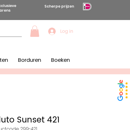
xclusieve
Scherpe prijzen
arens
Log in
ten
Borduren
Boeken
lluto Sunset 421
uctcode: 299-421