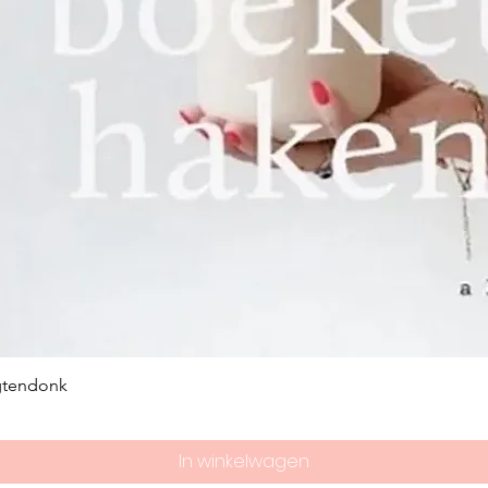
gtendonk
In winkelwagen