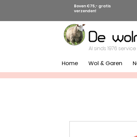
Boven €75,- gratis
verzenden!
Al sinds 1976 service
Home
Wol & Garen
N