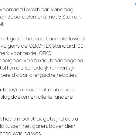
Wassen: wasma
1984 een grote
Uit Voorraad Leverbaar.. Vandaag
Proeflapje: bre
Maat 56-62: 2 
unieke en exclu
nten Beoordelen ons met 5 Sterren..
hoogte 15 steke
Maat 68-74: 2 b
handbreigaren
..
Maat 80-86: 2
standaarden.
 zacht garen het voelt aan als fluweel
Maat 92-98: 3 
 volgens de OEKO-TEX Standard 100
Maat 104-110: 4
Alle collectie
erk voor textiel. OEKO-
Maat 116-128: 4
volledig geïnt
speelgoed van textiel, beddengoed
Maat 140: 5 bo
volgens de laa
toffen die schadelijk kunnen zijn
Maat 152: 6 bo
beeld door allergische reacties.
Maat 164: 6 bo
De-wolman.nl ve
Maat 176: 7 bol
garens omdat Al
oor baby’s of voor het maken van
Maat 36-38: 8 
trend op brei 
omslagdoeken en allerlei andere
Maat 40-42: 10
echte super kwa
Maat 44-46: 12 
produceert.
nt het is mooi strak getwijnd dus u
ld tussen het garen, bovendien
LET OP DE AANTA
Klanten die bi
rachtig was na was.