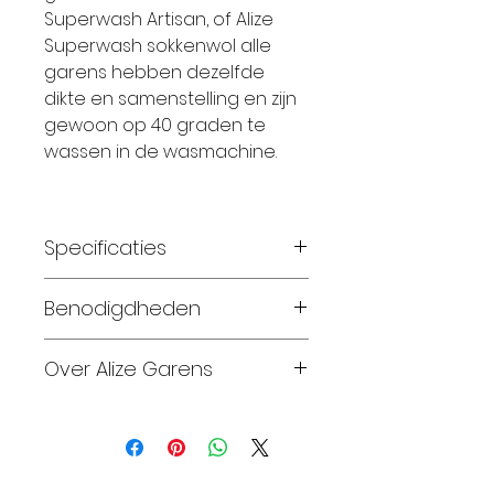
Superwash Artisan, of Alize
Superwash sokkenwol alle
garens hebben dezelfde
dikte en samenstelling en zijn
gewoon op 40 graden te
wassen in de wasmachine.
Specificaties
Materiaal: 75% wol 25%
Benodigdheden
poliyamide
Gewicht: 100 gram
1 bol is 1 paar sokken maat
Over Alize Garens
Looplengte: 420 meter
45
Breinaalden: 2,5 – 3,0
Alize Garens produceert
Haaknaalden: 2,5 – 3,0
Maat 56-62: 1 bol
en biedt sinds 1984 een
Wassen: wasmachine 30 C
Maat 68-74: 2 bollen
grote verscheidenheid