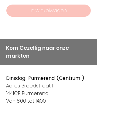
AANGEVEN WEL.
In winkelwagen
Klanten die bij ons komen
weten dat service en
kwaliteit bij ons hoog in het
vaandel staan, vandaar
onze keuze voor Alize
Kom Gezellig naar onze
markten
Garens.
Dinsdag: Purmerend (Centrum )
Adres: Breedstraat 11
1441CB Purmerend
Van 8:00 tot 14:00
Donderdag: Houten (Het Rond
centrum)
Adres: Spoorhaag