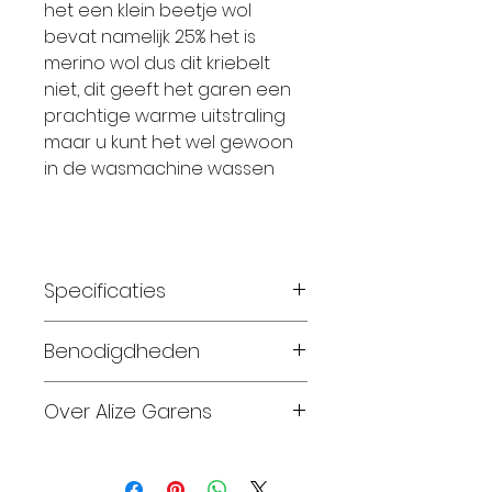
het een klein beetje wol
bevat namelijk 25% het is
merino wol dus dit kriebelt
niet, dit geeft het garen een
prachtige warme uitstraling
maar u kunt het wel gewoon
in de wasmachine wassen
Specificaties
Materiaal: 25% wol 75%
Benodigdheden
acryl
Gewicht: 100 gram
Muts is 1 bol breien op pen
Over Alize Garens
Looplengte: 100 meter
7,0 mm
Breinaalden: 8,0 – 10,0
Voor een sjaal van 20 cm
Alize Garens produceert en
Haaknaalden: 8,0 – 10,0
breed en 150 cm lang
biedt sinds 1984 een grote