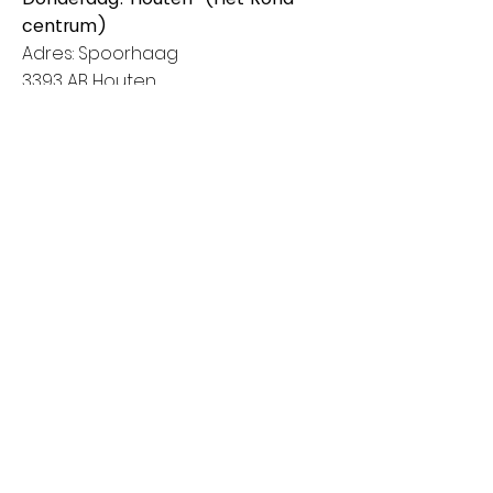
centrum)
Adres: Spoorhaag
3393 AB Houten
Van 8:00 tot 14:00
Vrijdag: Amstelveen (Stadshart)
Adres: Rembrandthof
1181 ZL Amstelveen
Van 8:00 tot 17:00
Zaterdag: Nieuwegein (City Plaza)
Adres: Raadstede 2
3431 HA Nieuwegein
Van 8:00 tot 17:00
Klanten informatie