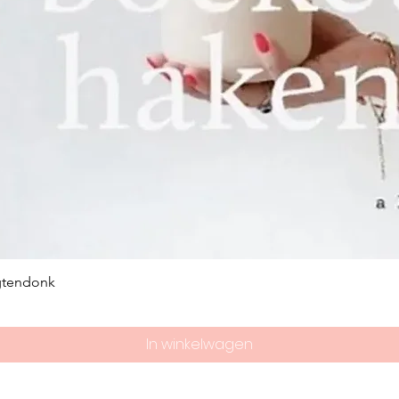
gtendonk
In winkelwagen