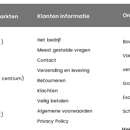
On
Klanten informatie
markten
Het bedrijf
Bov
 )
Meest gestelde vragen
Va
Contact
ver
Verzending en levering
d centrum)
Retourneren
Gra
Klachten
Exc
Veilig betalen
Algemene voorwaarden
Sch
t)
Privacy Policy
Vo