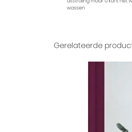
uitstraling maar u kunt he
wassen
Gerelateerde produc