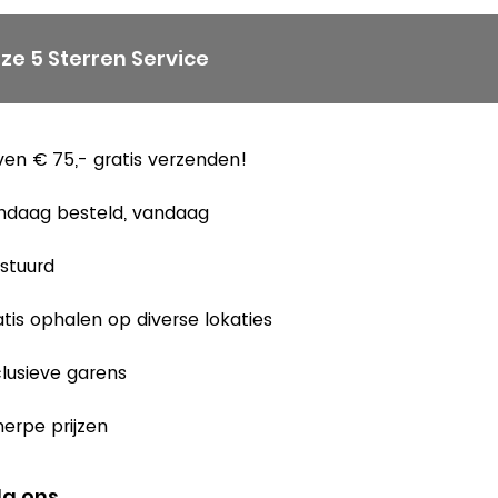
ze 5 Sterren Service
en € 75,- gratis verzenden!
ndaag besteld, vandaag
stuurd
tis ophalen op diverse lokaties
lusieve garens
erpe prijzen
lg ons