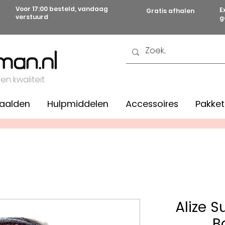
Voor 17:00 besteld, vandaag
E
Gratis afhalen
verstuurd
g
 en kwaliteit
aalden
Hulpmiddelen
Accessoires
Pakket
Alize 
B