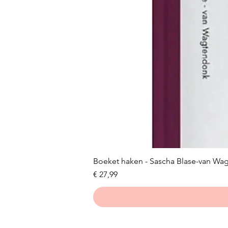
Boeket haken - Sascha Blase-van Wa
Prijs
€ 27,99