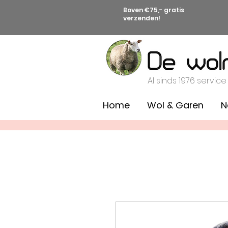
Boven €75,- gratis
verzenden!
Al sinds 1976 service
Home
Wol & Garen
N