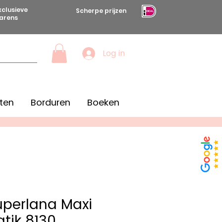
xclusieve
Scherpe prijzen
arens
Log in
ten
Borduren
Boeken
Superlana Maxi
atik 8130