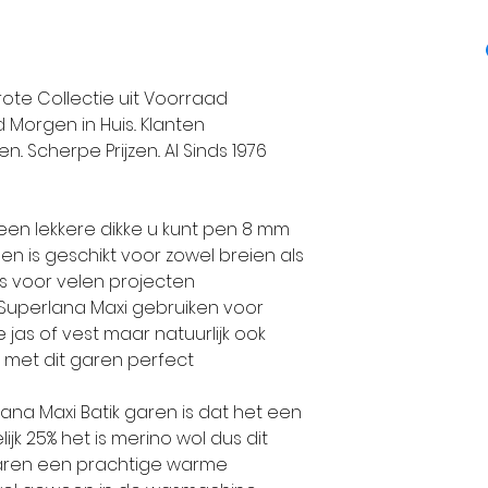
Haaknaalden:
8
Voor een sjaal
Alize Garens p
Wassen:
wasma
cm lang heeft u
1984 een grote
Proeflapje:
bree
breien op pen
unieke en exclu
Grote Collectie uit Voorraad
hoogte 15 stek
handbreigaren
Morgen in Huis.. Klanten
Maat 56-62: 2 b
standaarden.
. Scherpe Prijzen.. Al Sinds 1976
Maat 68-74: 2 
Maat 80-86: 3 
Alle collectie
s een lekkere dikke u kunt pen 8 mm
Maat 92-98: 3 
volledig geïnt
en is geschikt voor zowel breien als
Maat 104-110: 4
volgens de laa
is voor velen projecten
Maat 116-128: 4
 Superlana Maxi gebruiken voor
Maat 140: 4 bo
De-wolman.nl ve
as of vest maar natuurlijk ook
Maat 152: 5 bo
garens omdat Al
 met dit garen perfect
Maat 164: 5 bo
trend op brei 
Maat 176: 7 bol
echte super kwa
rlana Maxi Batik garen is dat het een
ijk 25% het is merino wol dus dit
Maat 36-38: 8 
produceert.
t garen een prachtige warme
Maat 40-42: 10