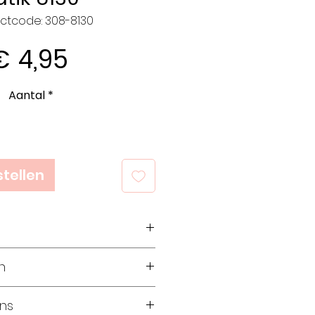
ctcode: 308-8130
Prijs
€ 4,95
Aantal
*
tellen
wol 75% acryl
n
ram
 meter
reien op pen 7,0 mm
ens
 – 10,0