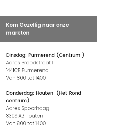
weten dat service en
kwaliteit bij ons hoog in het
vaandel staan, vandaar
onze keuze voor Alize
Kom Gezellig naar onze
markten
Garens.
Dinsdag: Purmerend (Centrum )
Adres: Breedstraat 11
1441CB Purmerend
Van 8:00 tot 14:00
Donderdag: Houten (Het Rond
centrum)
Adres: Spoorhaag
3393 AB Houten
Van 8:00 tot 14:00