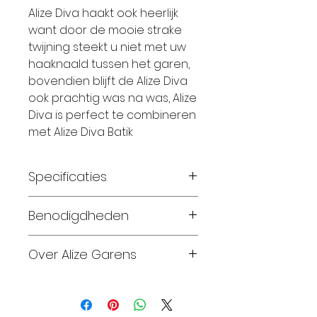
Alize Diva haakt ook heerlijk
want door de mooie strake
twijning steekt u niet met uw
haaknaald tussen het garen,
bovendien blijft de Alize Diva
ook prachtig was na was, Alize
Diva is perfect te combineren
met Alize Diva Batik
Specificaties
Breinaalden:
2,5 –3,0
Benodigdheden
Haaknaalden:
2,5 –3,0
Materiaal:
100% Microfiber
Maat 56-62: 1 bol
Over Alize Garens
Looplengte:
350 meter
Maat 68-74: 1 bol
Gewicht:
100 Gram
Maat 80-86: 1 bol
Alize Garens produceert en
Wassen:
30 Graden
Maat 92-98: 2 bollen
biedt sinds 1984 een grote