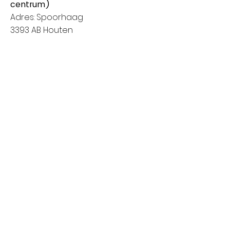
centrum)
Adres: Spoorhaag
3393 AB Houten
Van 8:00 tot 14:00
Vrijdag: Amstelveen (Stadshart)
Adres: Rembrandthof
1181 ZL Amstelveen
Van 8:00 tot 17:00
Zaterdag: Nieuwegein (City Plaza)
Adres: Raadstede 2
3431 HA Nieuwegein
Van 8:00 tot 17:00
Klanten informatie
Het bedrijf