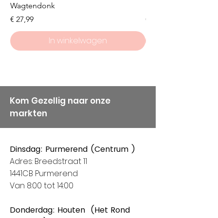
Wagtendonk
Lakeside
GEVALLEN KLOPT HET
echte super kwaliteit
Prijs
Prijs
€ 27,99
€ 8,50
AANTAL BOLLEN WAT WIJ
garens produceert.
AANGEVEN WEL
In winkelwagen
Klanten die bij ons komen
weten dat service en
kwaliteit b
Kom Gezellig naar onze
markten
Dinsdag: Purmerend (Centrum )
Adres: Breedstraat 11
1441CB Purmerend
Van 8:00 tot 14:00
Donderdag: Houten (Het Rond