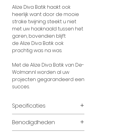
Alize Diva Batik haakt ook
heerlijk want door de mooie
strake twijning steekt u niet
met uw haaknaald tussen het
garen, bovendien blijft
de Alize Diva Batik ook
prachtig was na was.
Met de Alize Diva Batik van De-
Wolman.nl worden al uw
projecten gegarandeerd een
succes.
Specificaties
Breinaalden:
2,5 –3,0
Benodigdheden
Haaknaalden:
2,5 –3,0
Materiaal:
100% Microfiber
Maat
56-62: 1 bol