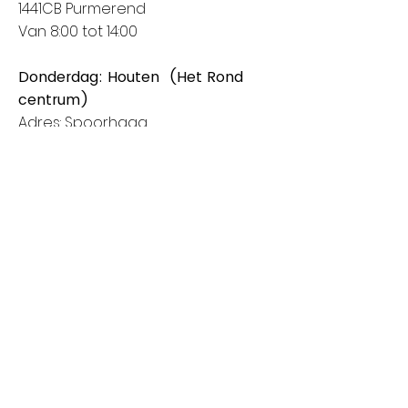
1441CB Purmerend
Van 8:00 tot 14:00
Donderdag: Houten (Het Rond
centrum)
Adres: Spoorhaag
3393 AB Houten
Van 8:00 tot 14:00
Vrijdag: Amstelveen (Stadshart)
Adres: Rembrandthof
1181 ZL Amstelveen
Van 8:00 tot 17:00
Zaterdag: Nieuwegein (City Plaza)
Adres: Raadstede 2
3431 HA Nieuwegein
Van 8:00 tot 17:00