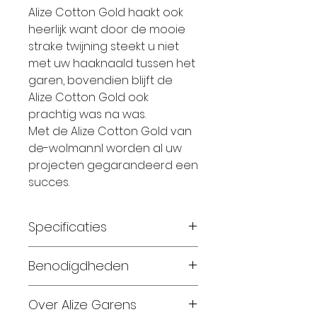
Alize Cotton Gold haakt ook
heerlijk want door de mooie
strake twijning steekt u niet
met uw haaknaald tussen het
garen, bovendien blijft de
Alize Cotton Gold ook
prachtig was na was.
Met de Alize Cotton Gold van
de-wolman.nl worden al uw
projecten gegarandeerd een
succes.
Specificaties
Materiaal: 55% katoen 45%
Benodigdheden
acryl
Gewicht: 100 gram
Maat 56-62: 1 bollen
Over Alize Garens
Looplengte: 330 meter
Maat 68-74: 2 bollen