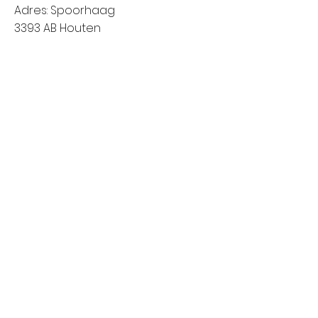
Adres: Spoorhaag
3393 AB Houten
Van 8:00 tot 14:00
Vrijdag: Amstelveen (Stadshart)
Adres: Rembrandthof
1181 ZL Amstelveen
Van 8:00 tot 17:00
Zaterdag: Nieuwegein (City Plaza)
Adres: Raadstede 2
3431 HA Nieuwegein
Van 8:00 tot 17:00
Klanten informatie
Het bedrijf