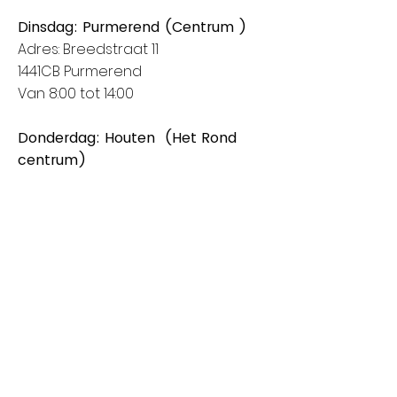
Dinsdag: Purmerend (Centrum )
Adres: Breedstraat 11
1441CB Purmerend
Van 8:00 tot 14:00
Donderdag: Houten (Het Rond
centrum)
Adres: Spoorhaag
3393 AB Houten
Van 8:00 tot 14:00
Vrijdag: Amstelveen (Stadshart)
Adres: Rembrandthof
1181 ZL Amstelveen
Van 8:00 tot 17:00
Zaterdag: Nieuwegein (City Plaza)