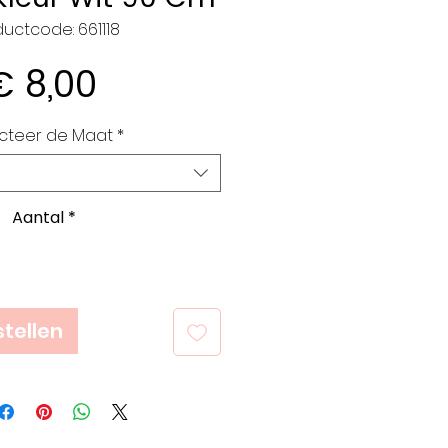
uctcode: 661118
Prijs
€ 8,00
cteer de Maat
*
Aantal
*
tellen