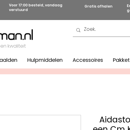
Voor 17:00 besteld, vandaag
E
Gratis afhalen
verstuurd
g
 en kwaliteit
aalden
Hulpmiddelen
Accessoires
Pakket
Aidasto
een Cm K