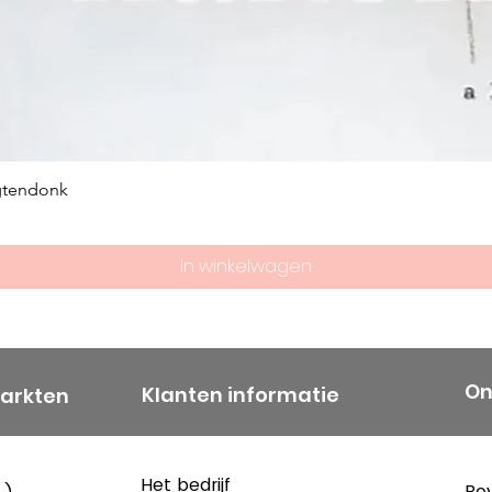
gtendonk
In winkelwagen
On
Klanten informatie
markten
Het bedrijf
Bov