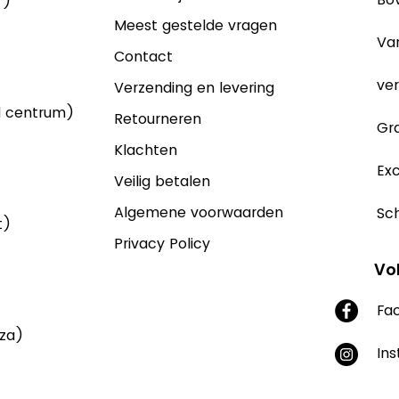
 )
Meest gestelde vragen
Va
Contact
ver
Verzending en levering
d centrum)
Retourneren
Gra
Klachten
Exc
Veilig betalen
Algemene voorwaarden
Sch
t)
Privacy Policy
Vo
Fa
aza)
In