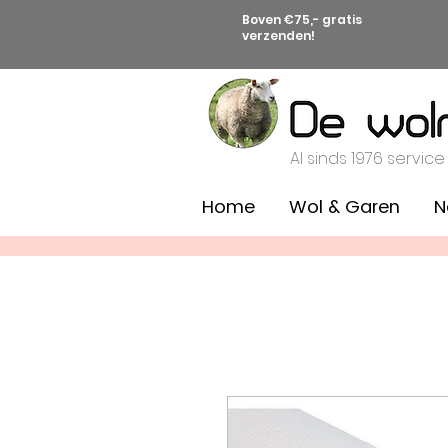
Boven €75,- gratis
verzenden!
Al sinds 1976 service
Home
Wol & Garen
N