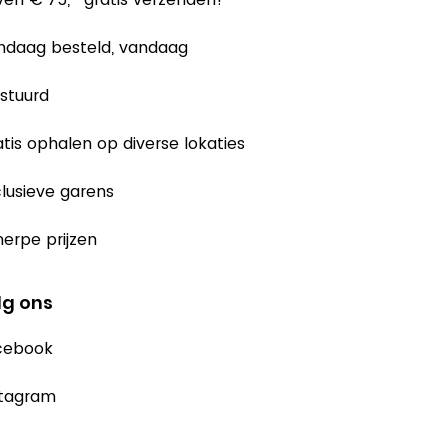
ndaag besteld, vandaag
stuurd
tis ophalen op diverse lokaties
lusieve garens
erpe prijzen
lg ons
cebook
stagram