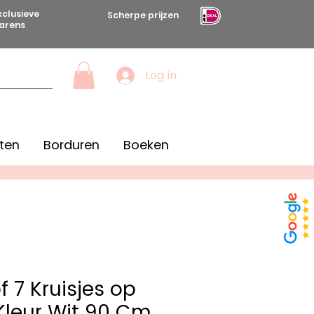
xclusieve
Scherpe prijzen
arens
Log in
ten
Borduren
Boeken
f 7 Kruisjes op
leur Wit 90 Cm