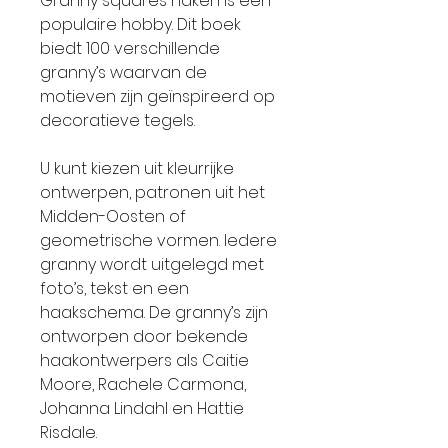
Granny squares haken is een
populaire hobby. Dit boek
biedt 100 verschillende
granny’s waarvan de
motieven zijn geïnspireerd op
decoratieve tegels.
U kunt kiezen uit kleurrijke
ontwerpen, patronen uit het
Midden-Oosten of
geometrische vormen. Iedere
granny wordt uitgelegd met
foto’s, tekst en een
haakschema. De granny’s zijn
ontworpen door bekende
haakontwerpers als Caitie
Moore, Rachele Carmona,
Johanna Lindahl en Hattie
Risdale.