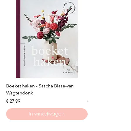
Boeket haken - Sascha Blase-van
Scheepjes Big Darlin
Wagtendonk
Lakeside
Prijs
Prijs
€ 27,99
€ 8,50
In winkelwagen