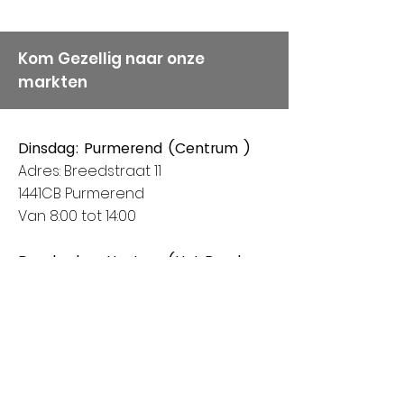
Kom Gezellig naar onze
markten
Dinsdag: Purmerend (Centrum )
Adres: Breedstraat 11
1441CB Purmerend
Van 8:00 tot 14:00
Donderdag: Houten (Het Rond
centrum)
Adres: Spoorhaag
3393 AB Houten
Van 8:00 tot 14:00
Vrijdag: Amstelveen (Stadshart)