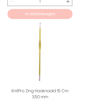
In winkelwagen
KnitPro Zing Haaknaald 15 Cm
3,50 mm
Prijs
€ 3,75