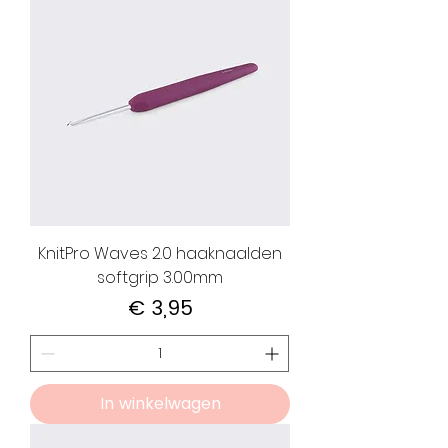
KnitPro Waves 2.0 haaknaalden
softgrip 3.00mm
Prijs
€ 3,95
In winkelwagen