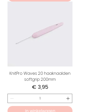
KnitPro Waves 2.0 haaknaalden
softgrip 2.00mm
Prijs
€ 3,95
In winkelwagen