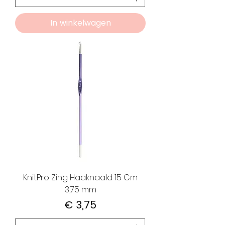
In winkelwagen
KnitPro Zing Haaknaald 15 Cm
3,75 mm
Prijs
€ 3,75