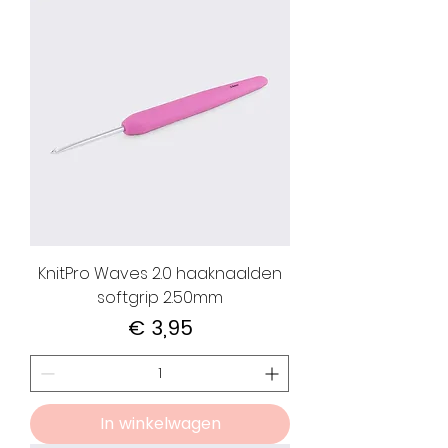
KnitPro Waves 2.0 haaknaalden
softgrip 2.50mm
Prijs
€ 3,95
In winkelwagen