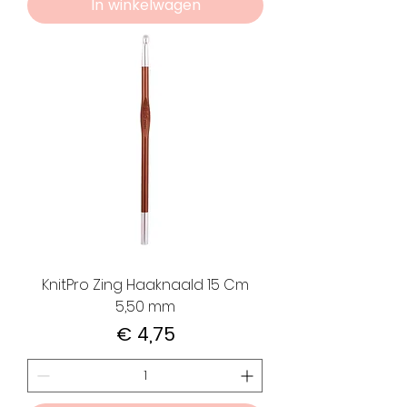
In winkelwagen
KnitPro Zing Haaknaald 15 Cm
5,50 mm
Prijs
€ 4,75