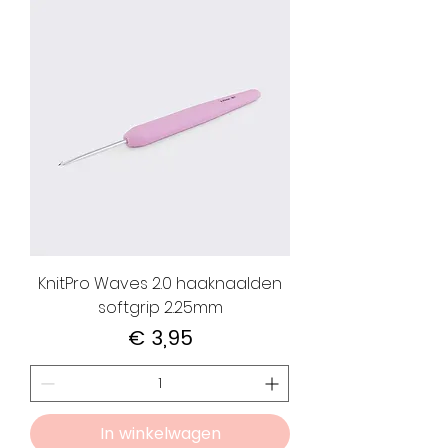
KnitPro Waves 2.0 haaknaalden
softgrip 2.25mm
Prijs
€ 3,95
In winkelwagen