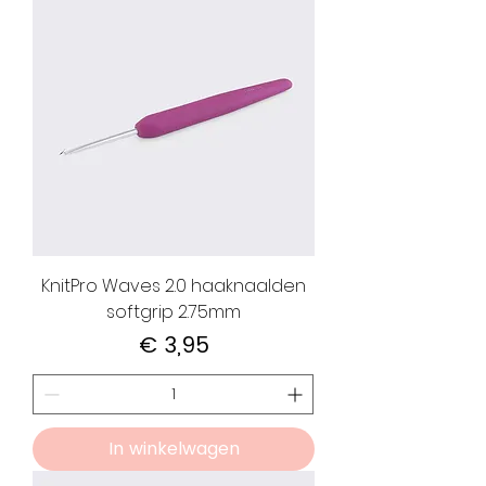
KnitPro Waves 2.0 haaknaalden
softgrip 2.75mm
Prijs
€ 3,95
In winkelwagen