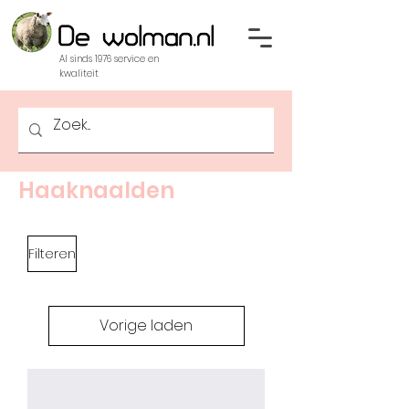
Al sinds 1976 service en
kwaliteit
Haaknaalden
Filteren
Vorige laden