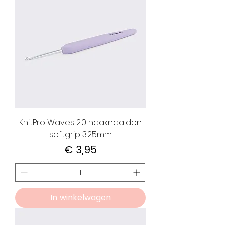
KnitPro Waves 2.0 haaknaalden
softgrip 3.25mm
Prijs
€ 3,95
In winkelwagen