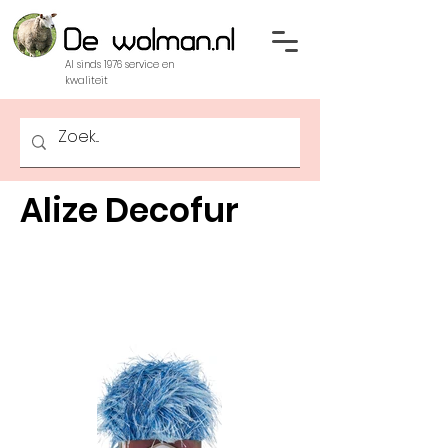
Al sinds 1976 service en
kwaliteit
Alize Decofur
Geproduceerd volgens
de oekotex norm