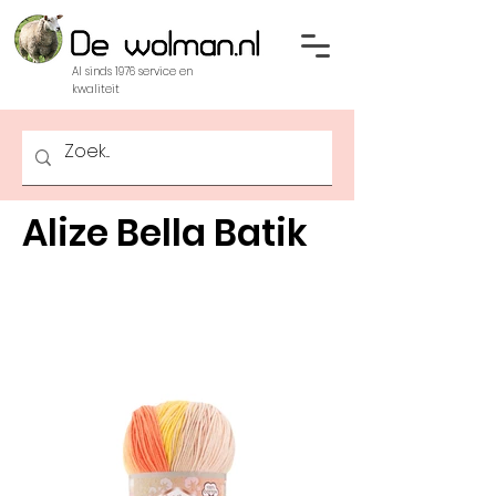
Al sinds 1976 service en
kwaliteit
Alize Bella Batik
Geproduceerd volgens
de oekotex norm